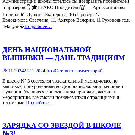
Администрации школы хотелось бы поздравить победителей
ПЕРВЫЕ
ИТОГИ
и призеров 👇 🎓ПРАВО Победители🏆 — Артамонникова
МУНИЦИПАЛ
Полина,9б; Лушина Екатерина, 10а Призеры🏅 —
ЭТАПА
Евдокимова Светлана, 11, Ахтяров Валерий, 11 Руководитель
ВСЕРОССИЙ
-Магули�
Подробнее…
ОЛИМПИАД
ШКОЛЬНИКО
ДЕНЬ НАЦИОНАЛЬНОЙ
ВЫШИВКИ — ДАНЬ ТРАДИЦИЯМ
на
26.11.2024
27.11.2024
frost
Оставить комментарий
ДЕНЬ
В школе N° 3 состоялся увлекательный мастер-класс по
НАЦИОНАЛЬ
вышивке, приуроченный ко Дню национальной вышивки
ВЫШИВКИ
Чувашии. Учащиеся с энтузиазмом приняли участие в
—
мероприятии, где смогли познакомиться с традициями и
ДАНЬ
техниками
Подробнее…
ТРАДИЦИЯМ
ЗАРЯДКА СО ЗВЕЗДОЙ В ШКОЛЕ
№3!