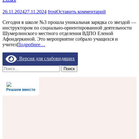
на
26.11.2024
27.11.2024
frost
Оставить комментарий
ЗАРЯДКА
Сегодня в школе №3 прошла уникальная зарядка со звездой —
СО
инструктором по социально-ориентированной деятельности
ЗВЕЗДОЙ
Шумерлинского местного отделения ВДПО Еленой
В
Афондеркиной. Это мероприятие собрало учащихся и
ШКОЛЕ
учител
Подробнее…
№3!
Версия для слабовидящих
Найти:
Решаем вместе