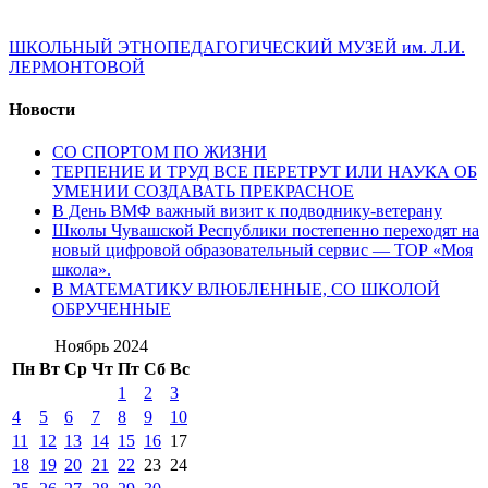
ШКОЛЬНЫЙ ЭТНОПЕДАГОГИЧЕСКИЙ МУЗЕЙ им. Л.И.
ЛЕРМОНТОВОЙ
Новости
СО СПОРТОМ ПО ЖИЗНИ
ТЕРПЕНИЕ И ТРУД ВСЕ ПЕРЕТРУТ ИЛИ НАУКА ОБ
УМЕНИИ СОЗДАВАТЬ ПРЕКРАСНОЕ
В День ВМФ важный визит к подводнику-ветерану
Школы Чувашской Республики постепенно переходят на
новый цифровой образовательный сервис — ТОР «Моя
школа».
В МАТЕМАТИКУ ВЛЮБЛЕННЫЕ, СО ШКОЛОЙ
ОБРУЧЕННЫЕ
Ноябрь 2024
Пн
Вт
Ср
Чт
Пт
Сб
Вс
1
2
3
4
5
6
7
8
9
10
11
12
13
14
15
16
17
18
19
20
21
22
23
24