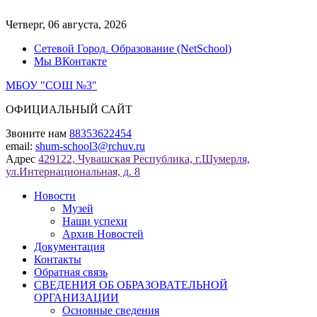
Перейти
к
Четверг, 06 августа, 2026
содержимому
Сетевой Город. Образование (NetSchool)
Мы ВКонтакте
МБОУ "СОШ №3"
ОФИЦИАЛЬНЫЙ САЙТ
Звоните нам
88353622454
email:
shum-school3@rchuv.ru
Адрес
429122, Чувашская Республика, г.Шумерля,
ул.Интернациональная, д. 8
Новости
Музей
Наши успехи
Архив Новостей
Документация
Контакты
Обратная связь
СВЕДЕНИЯ ОБ ОБРАЗОВАТЕЛЬНОЙ
ОРГАНИЗАЦИИ
Основные сведения