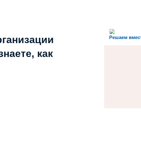
рганизации
Решаем вмес
наете, как