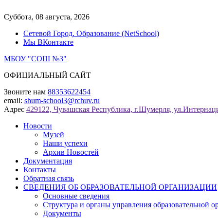
Перейти
к
Суббота, 08 августа, 2026
содержимому
Сетевой Город. Образование (NetSchool)
Мы ВКонтакте
МБОУ "СОШ №3"
ОФИЦИАЛЬНЫЙ САЙТ
Звоните нам
88353622454
email:
shum-school3@rchuv.ru
Адрес
429122, Чувашская Республика, г.Шумерля, ул.Интернаци
Новости
Музей
Наши успехи
Архив Новостей
Документация
Контакты
Обратная связь
СВЕДЕНИЯ ОБ ОБРАЗОВАТЕЛЬНОЙ ОРГАНИЗАЦИИ
Основные сведения
Структура и органы управления образовательной о
Документы