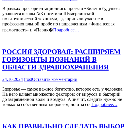
ХОЧЕТСЯ
В рамках профориентационного проекта «Билет в будущее»
ПЕРЕМЕН
учащиеся школы №3 посетили Шумерлинский
—
политехнический техникум, где приняли участие в
ИДИ
профессиональной пробе по направлениям «Финансовая
К
ЦИРЮЛЬНИКАМ
грамотность» и «Парик�
Подробнее…
РОССИЯ ЗДОРОВАЯ: РАСШИРЯЕМ
ГОРИЗОНТЫ ПОЗНАНИЙ В
ОБЛАСТИ ЗДРАВООХРАНЕНИЯ
на
24.10.2024
frost
Оставить комментарий
РОССИЯ
Здоровье — самое важное богатство, которое есть у человека.
ЗДОРОВАЯ:
На него влияет множество факторов: от вирусов и бактерий
РАСШИРЯЕМ
до загрязнённой воды и воздуха. А значит, следить нужно не
ГОРИЗОНТЫ
только за собственным здоровьем, но и за сос
Подробнее…
ПОЗНАНИЙ
В
ОБЛАСТИ
ЗДРАВООХРАНЕНИЯ
КАК ПРАВИЛЬНО СДЕЛАТЬ ВЫБОР