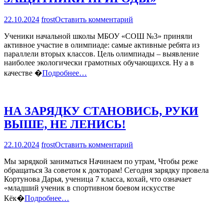
на
22.10.2024
frost
Оставить комментарий
ПОДВЕДЕНЫ
Ученики начальной школы МБОУ «СОШ №3» приняли
ИТОГИ
активное участие в олимпиаде: самые активные ребята из
ВСЕРОССИЙСКОЙ
параллели вторых классов. Цель олимпиады – выявление
ОЛИМПИАДЫ
наиболее экологически грамотных обучающихся. Ну а в
«ЭКОЛЯТА
—
качестве �
Подробнее…
МОЛОДЫЕ
ЗАЩИТНИКИ
ПРИРОДЫ»
НА ЗАРЯДКУ СТАНОВИСЬ, РУКИ
ВЫШЕ, НЕ ЛЕНИСЬ!
на
22.10.2024
frost
Оставить комментарий
НА
Мы зарядкой заниматься Начинаем по утрам, Чтобы реже
ЗАРЯДКУ
обращаться За советом к докторам! Сегодня зарядку провела
СТАНОВИСЬ,
Кортунова Дарья, ученица 7 класса, кохай, что означает
РУКИ
«младший ученик в спортивном боевом искусстве
ВЫШЕ,
НЕ
Кёк�
Подробнее…
ЛЕНИСЬ!