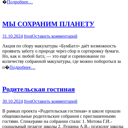
бронзу
�
Подробнее…
за
III
квартал
2024
МЫ СОХРАНИМ ПЛАНЕТУ
года
на
31.10.2024
frost
Оставить комментарий
МЫ
Акция по сбору макулатуры «БумБатл» даёт возможность
СОХРАНИМ
проявить заботу о природе через сбор и сортировку бумаги.
ПЛАНЕТУ
Но, как и любой батл, — это ещё и соревнование по
количеству собранной макулатуры, где можно побороться за
п�
Подробнее…
Родительская гостиная
на
30.10.2024
frost
Оставить комментарий
Родительская
В рамках проекта «Родительская гостиная» в школе прошли
гостиная
общешкольные родительские собрания с приглашенными
гостями. Спикерами на собрании стали: 1. Мотова Г.И.-
социальный педагог школы 2. Лушина А.В.- психолог школы