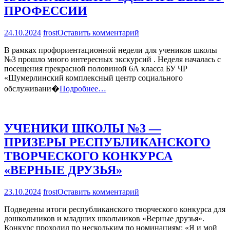
ПРОФЕССИИ
на
24.10.2024
frost
Оставить комментарий
КАК
В рамках профориентационной недели для учеников школы
ПРАВИЛЬНО
№3 прошло много интересных экскурсий . Неделя началась с
СДЕЛАТЬ
посещения прекрасной половиной 6А класса БУ ЧР
ВЫБОР
«Шумерлинский комплексный центр социального
ПРОФЕССИИ
обслуживани�
Подробнее…
УЧЕНИКИ ШКОЛЫ №3 —
ПРИЗЕРЫ РЕСПУБЛИКАНСКОГО
ТВОРЧЕСКОГО КОНКУРСА
«ВЕРНЫЕ ДРУЗЬЯ»
на
23.10.2024
frost
Оставить комментарий
УЧЕНИКИ
Подведены итоги республиканского творческого конкурса для
ШКОЛЫ
дошкольников и младших школьников «Верные друзья».
№3
Конкурс проходил по нескольким по номинациям: «Я и мой
—