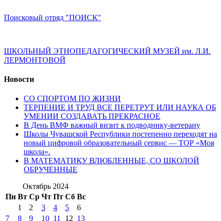
Поисковый отряд "ПОИСК"
ШКОЛЬНЫЙ ЭТНОПЕДАГОГИЧЕСКИЙ МУЗЕЙ им. Л.И.
ЛЕРМОНТОВОЙ
Новости
СО СПОРТОМ ПО ЖИЗНИ
ТЕРПЕНИЕ И ТРУД ВСЕ ПЕРЕТРУТ ИЛИ НАУКА ОБ
УМЕНИИ СОЗДАВАТЬ ПРЕКРАСНОЕ
В День ВМФ важный визит к подводнику-ветерану
Школы Чувашской Республики постепенно переходят на
новый цифровой образовательный сервис — ТОР «Моя
школа».
В МАТЕМАТИКУ ВЛЮБЛЕННЫЕ, СО ШКОЛОЙ
ОБРУЧЕННЫЕ
Октябрь 2024
Пн
Вт
Ср
Чт
Пт
Сб
Вс
1
2
3
4
5
6
7
8
9
10
11
12
13