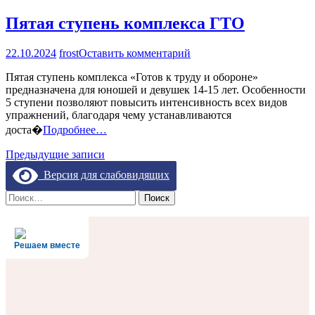
Пятая ступень комплекса ГТО
на
22.10.2024
frost
Оставить комментарий
Пятая
Пятая ступень комплекса «Готов к труду и обороне»
ступень
предназначена для юношей и девушек 14-15 лет. Особенности
комплекса
5 ступени позволяют повысить интенсивность всех видов
ГТО
упражнений, благодаря чему устанавливаются
доста�
Подробнее…
Навигация
Предыдущие записи
по
Версия для слабовидящих
записям
Найти:
Решаем вместе