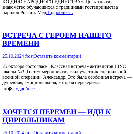
КО ДНЮ НАРОДНОГО ЕДИНСТВА». Цель занятия:
ЛАГЕРЕ
знакомство обучающихся с традициями гостеприимства
ГОВОРИМ
народов России. Мер
Подробнее…
О
ВАЖНОМ
ВСТРЕЧА С ГЕРОЕМ НАШЕГО
ВРЕМЕНИ
на
25.10.2024
frost
Оставить комментарий
ВСТРЕЧА
25 октября состоялась «Классная встреча» активистов ШУС
С
школы №3. Гостем мероприятия стал участник специальной
ГЕРОЕМ
военной операции Александр. Это была особенная встреча —
НАШЕГО
душевная, эмоциональная, которая перевернула
ВРЕМЕНИ
вн�
Подробнее…
ХОЧЕТСЯ ПЕРЕМЕН — ИДИ К
ЦИРЮЛЬНИКАМ
на
25.10.2024
frost
Оставить комментарий