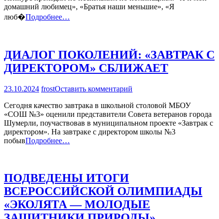
домашний любимец», «Братья наши меньшие», «Я
ПРИЗЕРЫ
РЕСПУБЛИКАНСКОГО
люб�
Подробнее…
ТВОРЧЕСКОГО
КОНКУРСА
«ВЕРНЫЕ
ДРУЗЬЯ»
ДИАЛОГ ПОКОЛЕНИЙ: «ЗАВТРАК С
ДИРЕКТОРОМ» СБЛИЖАЕТ
на
23.10.2024
frost
Оставить комментарий
ДИАЛОГ
Сегодня качество завтрака в школьной столовой МБОУ
ПОКОЛЕНИЙ:
«СОШ №3» оценили представители Совета ветеранов города
«ЗАВТРАК
Шумерли, поучаствовав в муниципальном проекте «Завтрак с
С
директором». На завтраке с директором школы №3
ДИРЕКТОРОМ»
побыв
Подробнее…
СБЛИЖАЕТ
ПОДВЕДЕНЫ ИТОГИ
ВСЕРОССИЙСКОЙ ОЛИМПИАДЫ
«ЭКОЛЯТА — МОЛОДЫЕ
ЗАЩИТНИКИ ПРИРОДЫ»