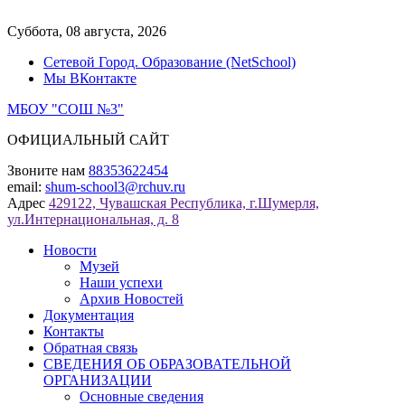
Перейти
к
Суббота, 08 августа, 2026
содержимому
Сетевой Город. Образование (NetSchool)
Мы ВКонтакте
МБОУ "СОШ №3"
ОФИЦИАЛЬНЫЙ САЙТ
Звоните нам
88353622454
email:
shum-school3@rchuv.ru
Адрес
429122, Чувашская Республика, г.Шумерля,
ул.Интернациональная, д. 8
Новости
Музей
Наши успехи
Архив Новостей
Документация
Контакты
Обратная связь
СВЕДЕНИЯ ОБ ОБРАЗОВАТЕЛЬНОЙ
ОРГАНИЗАЦИИ
Основные сведения