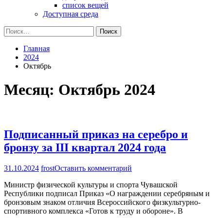
список вещей
Доступная среда
Найти:
Главная
2024
Октябрь
Месяц:
Октябрь 2024
Подписанный приказ на серебро и
бронзу за III квартал 2024 года
на
31.10.2024
frost
Оставить комментарий
Подписанный
Министр физической культуры и спорта Чувашской
приказ
Республики подписал Приказ «О награждении серебряным и
на
бронзовым знаком отличия Всероссийского физкультурно-
серебро
спортивного комплекса «Готов к труду и обороне». В
и