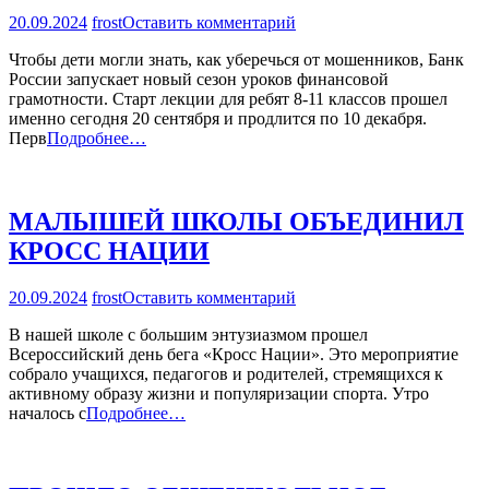
на
20.09.2024
frost
Оставить комментарий
УЧЕНИКИ
Чтобы дети могли знать, как уберечься от мошенников, Банк
ШКОЛЫ
России запускает новый сезон уроков финансовой
№3
грамотности. Старт лекции для ребят 8-11 классов прошел
ПРИСОЕДИНИЛИСЬ
именно сегодня 20 сентября и продлится по 10 декабря.
К
Перв
Подробнее…
ОНЛАЙН-
УРОКАМ
ПО
ФИНАНСОВОЙ
МАЛЫШЕЙ ШКОЛЫ ОБЪЕДИНИЛ
ГРАМОТНОСТИ
КРОСС НАЦИИ
на
20.09.2024
frost
Оставить комментарий
МАЛЫШЕЙ
В нашей школе с большим энтузиазмом прошел
ШКОЛЫ
Всероссийский день бега «Кросс Нации». Это мероприятие
ОБЪЕДИНИЛ
собрало учащихся, педагогов и родителей, стремящихся к
КРОСС
активному образу жизни и популяризации спорта. Утро
НАЦИИ
началось с
Подробнее…