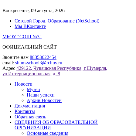
Перейти
к
Воскресенье, 09 августа, 2026
содержимому
Сетевой Город. Образование (NetSchool)
Мы ВКонтакте
МБОУ "СОШ №3"
ОФИЦИАЛЬНЫЙ САЙТ
Звоните нам
88353622454
email:
shum-school3@rchuv.ru
Адрес
429122, Чувашская Республика, г.Шумерля,
ул.Интернациональная, д. 8
Новости
Музей
Наши успехи
Архив Новостей
Документация
Контакты
Обратная связь
СВЕДЕНИЯ ОБ ОБРАЗОВАТЕЛЬНОЙ
ОРГАНИЗАЦИИ
Основные сведения