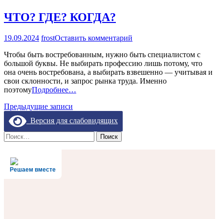
ЧТО? ГДЕ? КОГДА?
на
19.09.2024
frost
Оставить комментарий
ЧТО?
Чтобы быть востребованным, нужно быть специалистом с
ГДЕ?
большой буквы. Не выбирать профессию лишь потому, что
КОГДА?
она очень востребована, а выбирать взвешенно — учитывая и
свои склонности, и запрос рынка труда. Именно
поэтому
Подробнее…
Навигация
Предыдущие записи
по
Версия для слабовидящих
записям
Найти:
Решаем вместе