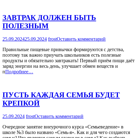
ЗАВТРАК ДОЛЖЕН БЫТЬ
ПОЛЕЗНЫМ
на
25.09.2024
25.09.2024
frost
Оставить комментарий
ЗАВТРАК
Правильные пищевые привычки формируются с детства,
ДОЛЖЕН
поэтому так важно приучать школьников есть полезные
БЫТЬ
продукты и обязательно завтракать! Первый приём пищи даёт
ПОЛЕЗНЫМ
заряд энергии на весь день, улучшает обмен веществ и
п
Подробнее…
ПУСТЬ КАЖДАЯ СЕМЬЯ БУДЕТ
КРЕПКОЙ
на
25.09.2024
frost
Оставить комментарий
ПУСТЬ
Очередное занятие внеурочного курса «Семьеведение» в
КАЖДАЯ
школе №3 было названо «Семь-я». Как и для чего создаются
СЕМЬЯ
семьи? Что является самым главным в семье? Как выбрать