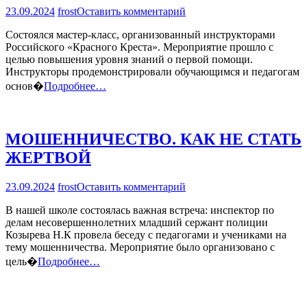
на
23.09.2024
frost
Оставить комментарий
МАСТЕР-
Состоялся мастер-класс, организованный инструкторами
КЛАСС
Российского «Красного Креста». Мероприятие прошло с
ОТ
целью повышения уровня знаний о первой помощи.
«КРАСНОГО
Инструкторы продемонстрировали обучающимся и педагогам
КРЕСТА»
В
основ�
Подробнее…
ШКОЛЕ
№3
МОШЕННИЧЕСТВО. КАК НЕ СТАТЬ
ЖЕРТВОЙ
на
23.09.2024
frost
Оставить комментарий
МОШЕННИЧЕСТВО.
В нашей школе состоялась важная встреча: инспектор по
КАК
делам несовершеннолетних младший сержант полиции
НЕ
Козырева Н.К провела беседу с педагогами и учениками на
СТАТЬ
тему мошенничества. Мероприятие было организовано с
ЖЕРТВОЙ
цель�
Подробнее…