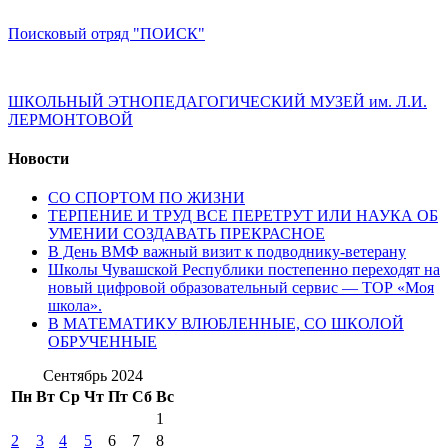
Поисковый отряд "ПОИСК"
ШКОЛЬНЫЙ ЭТНОПЕДАГОГИЧЕСКИЙ МУЗЕЙ им. Л.И.
ЛЕРМОНТОВОЙ
Новости
СО СПОРТОМ ПО ЖИЗНИ
ТЕРПЕНИЕ И ТРУД ВСЕ ПЕРЕТРУТ ИЛИ НАУКА ОБ
УМЕНИИ СОЗДАВАТЬ ПРЕКРАСНОЕ
В День ВМФ важный визит к подводнику-ветерану
Школы Чувашской Республики постепенно переходят на
новый цифровой образовательный сервис — ТОР «Моя
школа».
В МАТЕМАТИКУ ВЛЮБЛЕННЫЕ, СО ШКОЛОЙ
ОБРУЧЕННЫЕ
Сентябрь 2024
Пн
Вт
Ср
Чт
Пт
Сб
Вс
1
2
3
4
5
6
7
8