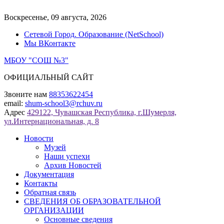
Перейти
к
Воскресенье, 09 августа, 2026
содержимому
Сетевой Город. Образование (NetSchool)
Мы ВКонтакте
МБОУ "СОШ №3"
ОФИЦИАЛЬНЫЙ САЙТ
Звоните нам
88353622454
email:
shum-school3@rchuv.ru
Адрес
429122, Чувашская Республика, г.Шумерля,
ул.Интернациональная, д. 8
Новости
Музей
Наши успехи
Архив Новостей
Документация
Контакты
Обратная связь
СВЕДЕНИЯ ОБ ОБРАЗОВАТЕЛЬНОЙ
ОРГАНИЗАЦИИ
Основные сведения