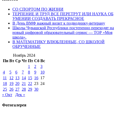
СО СПОРТОМ ПО ЖИЗНИ
ТЕРПЕНИЕ И ТРУД ВСЕ ПЕРЕТРУТ ИЛИ НАУКА ОБ
УМЕНИИ СОЗДАВАТЬ ПРЕКРАСНОЕ
В День ВМФ важный визит к подводнику-ветерану
Школы Чувашской Республики постепенно переходят на
новый цифровой образовательный сервис — ТОР «Моя
школа».
В МАТЕМАТИКУ ВЛЮБЛЕННЫЕ, СО ШКОЛОЙ
ОБРУЧЕННЫЕ
Ноябрь 2024
Пн
Вт
Ср
Чт
Пт
Сб
Вс
1
2
3
4
5
6
7
8
9
10
11
12
13
14
15
16
17
18
19
20
21
22
23
24
25
26
27
28
29
30
« Окт
Дек »
Фотогалерея