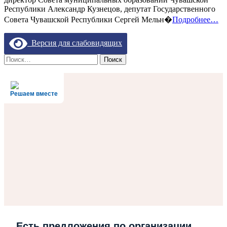
прошел
Республики Александр Кузнецов, депутат Государственного
Единый
информационный
Совета Чувашской Республики Сергей Мельн�
Подробнее…
день
Версия для слабовидящих
Найти:
Решаем вместе
Есть предложения по организации