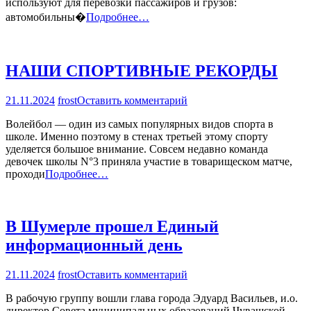
используют для перевозки пассажиров и грузов:
автомобильны�
Подробнее…
НАШИ СПОРТИВНЫЕ РЕКОРДЫ
на
21.11.2024
frost
Оставить комментарий
НАШИ
Волейбол — один из самых популярных видов спорта в
СПОРТИВНЫЕ
школе. Именно поэтому в стенах третьей этому спорту
РЕКОРДЫ
уделяется большое внимание. Совсем недавно команда
девочек школы N°3 приняла участие в товарищеском матче,
проходи
Подробнее…
В Шумерле прошел Единый
информационный день
на
21.11.2024
frost
Оставить комментарий
В
В рабочую группу вошли глава города Эдуард Васильев, и.о.
Шумерле
директор Совета муниципальных образований Чувашской