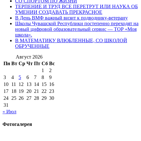
СО СПОРТОМ ПО ЖИЗНИ
ТЕРПЕНИЕ И ТРУД ВСЕ ПЕРЕТРУТ ИЛИ НАУКА ОБ
УМЕНИИ СОЗДАВАТЬ ПРЕКРАСНОЕ
В День ВМФ важный визит к подводнику-ветерану
Школы Чувашской Республики постепенно переходят на
новый цифровой образовательный сервис — ТОР «Моя
школа».
В МАТЕМАТИКУ ВЛЮБЛЕННЫЕ, СО ШКОЛОЙ
ОБРУЧЕННЫЕ
Август 2026
Пн
Вт
Ср
Чт
Пт
Сб
Вс
1
2
3
4
5
6
7
8
9
10
11
12
13
14
15
16
17
18
19
20
21
22
23
24
25
26
27
28
29
30
31
« Июл
Фотогалерея