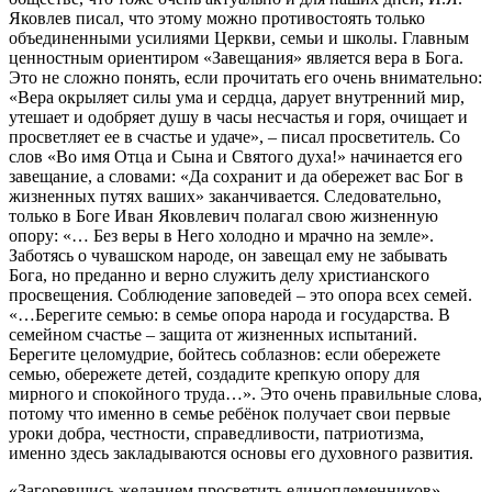
Яковлев писал, что этому можно противостоять только
объединенными усилиями Церкви, семьи и школы. Главным
ценностным ориентиром «Завещания» является вера в Бога.
Это не сложно понять, если прочитать его очень внимательно:
«Вера окрыляет силы ума и сердца, дарует внутренний мир,
утешает и одобряет душу в часы несчастья и горя, очищает и
просветляет ее в счастье и удаче», – писал просветитель. Со
слов «Во имя Отца и Сына и Святого духа!» начинается его
завещание, а словами: «Да сохранит и да обережет вас Бог в
жизненных путях ваших» заканчивается. Следовательно,
только в Боге Иван Яковлевич полагал свою жизненную
опору: «… Без веры в Него холодно и мрачно на земле».
Заботясь о чувашском народе, он завещал ему не забывать
Бога, но преданно и верно служить делу христианского
просвещения. Соблюдение заповедей – это опора всех семей.
«…Берегите семью: в семье опора народа и государства. В
семейном счастье – защита от жизненных испытаний.
Берегите целомудрие, бойтесь соблазнов: если обережете
семью, обережете детей, создадите крепкую опору для
мирного и спокойного труда…». Это очень правильные слова,
потому что именно в семье ребёнок получает свои первые
уроки добра, честности, справедливости, патриотизма,
именно здесь закладываются основы его духовного развития.
«Загоревшись желанием просветить единоплеменников»,