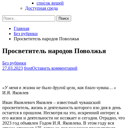
список вещей
Доступная среда
Найти:
Главная
Без рубрики
Просветитель народов Поволжья
Просветитель народов Поволжья
Без рубрики
на
27.03.2023
frost
Оставить комментарий
Просветитель
народов
Поволжья
«У меня в жизни не было другой цели, как благо чуваш… «
И.Я. Яковлев
Иван Яковлевич Яковлев – известный чувашский
просветитель, жизнь и деятельность которого изо дня в день
остается в прошлом. Несмотря на это, искренний интерес к
его жизни и деятельности не иссякает и сегодня. Отрадно, что
2023 год объявлен Годом И.Я. Яковлева. В этом году вся