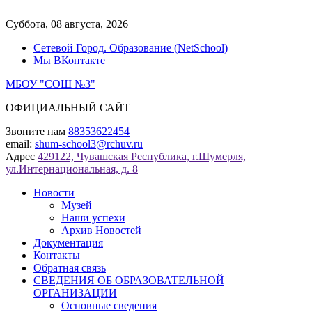
Перейти
к
Суббота, 08 августа, 2026
содержимому
Сетевой Город. Образование (NetSchool)
Мы ВКонтакте
МБОУ "СОШ №3"
ОФИЦИАЛЬНЫЙ САЙТ
Звоните нам
88353622454
email:
shum-school3@rchuv.ru
Адрес
429122, Чувашская Республика, г.Шумерля,
ул.Интернациональная, д. 8
Новости
Музей
Наши успехи
Архив Новостей
Документация
Контакты
Обратная связь
СВЕДЕНИЯ ОБ ОБРАЗОВАТЕЛЬНОЙ
ОРГАНИЗАЦИИ
Основные сведения