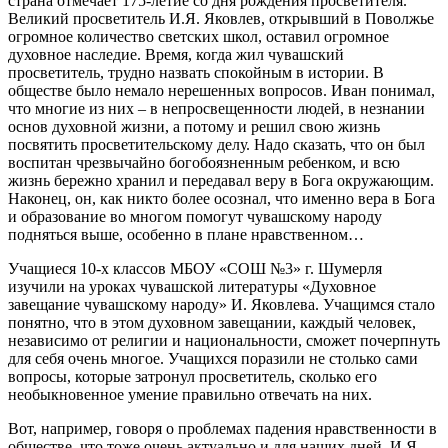
страна отмечает 175-летие со дня рождения просветителя.
Великий просветитель И.Я. Яковлев, открывший в Поволжье
огромное количество светских школ, оставил огромное
духовное наследие. Время, когда жил чувашский
просветитель, трудно назвать спокойным в истории. В
обществе было немало нерешенных вопросов. Иван понимал,
что многие из них – в непросвещенности людей, в незнании
основ духовной жизни, а потому и решил свою жизнь
посвятить просветительскому делу. Надо сказать, что он был
воспитан чрезвычайно богобоязненным ребенком, и всю
жизнь бережно хранил и передавал веру в Бога окружающим.
Наконец, он, как никто более осознал, что именно вера в Бога
и образование во многом помогут чувашскому народу
подняться выше, особенно в плане нравственном…
Учащиеся 10-х классов МБОУ «СОШ №3» г. Шумерля
изучили на уроках чувашской литературы «Духовное
завещание чувашскому народу» И. Яковлева. Учащимся стало
понятно, что в этом духовном завещании, каждый человек,
независимо от религии и национальности, сможет почерпнуть
для себя очень многое. Учащихся поразили не столько сами
вопросы, которые затронул просветитель, сколько его
необыкновенное умение правильно отвечать на них.
Вот, например, говоря о проблемах падения нравственности в
обществе, что тоже очень актуально и для наших дней, И.Я.