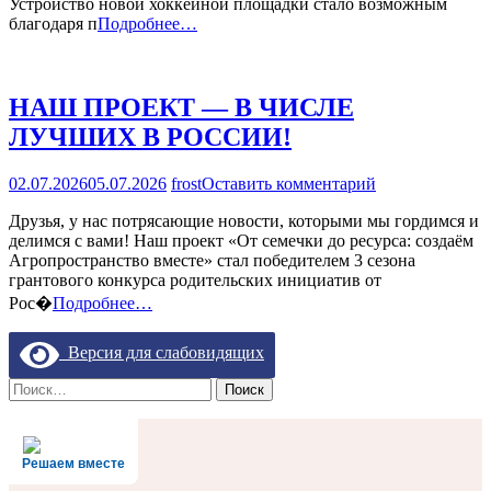
Устройство новой хоккейной площадки стало возможным
ЗИМЫ
благодаря п
Подробнее…
НАШ ПРОЕКТ — В ЧИСЛЕ
ЛУЧШИХ В РОССИИ!
на
02.07.2026
05.07.2026
frost
Оставить комментарий
НАШ
Друзья, у нас потрясающие новости, которыми мы гордимся и
ПРОЕКТ
делимся с вами! Наш проект «От семечки до ресурса: создаём
—
Агропространство вместе» стал победителем 3 сезона
В
грантового конкурса родительских инициатив от
ЧИСЛЕ
ЛУЧШИХ
Рос�
Подробнее…
В
РОССИИ!
Версия для слабовидящих
Найти:
Решаем вместе