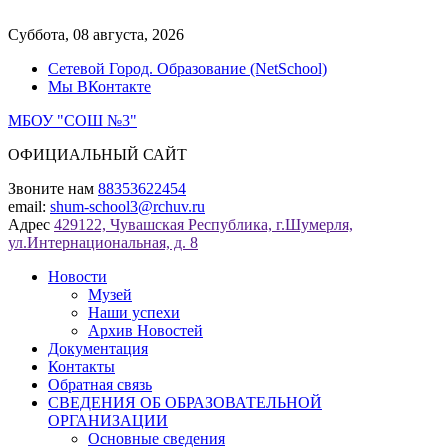
Перейти
к
Суббота, 08 августа, 2026
содержимому
Сетевой Город. Образование (NetSchool)
Мы ВКонтакте
МБОУ "СОШ №3"
ОФИЦИАЛЬНЫЙ САЙТ
Звоните нам
88353622454
email:
shum-school3@rchuv.ru
Адрес
429122, Чувашская Республика, г.Шумерля,
ул.Интернациональная, д. 8
Новости
Музей
Наши успехи
Архив Новостей
Документация
Контакты
Обратная связь
СВЕДЕНИЯ ОБ ОБРАЗОВАТЕЛЬНОЙ
ОРГАНИЗАЦИИ
Основные сведения