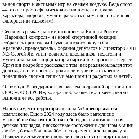
видов спорта и активных игр на свежем воздухе. Ведь спорт
— это не просто физическая активность, это закалка
характера, здоровье, умение работать в команде и отличная
альтернатива гаджетам!
Сегодня в рамках партийного проекта
Единой России
«Народный контроль»
на новой спортивной локации
собрались врип главы Шумерлинского округа
Ольга
Краснова
, председатель Собрания депутатов и директор СОШ
№3
Сергей Яргунин
,
родители школьников, педагоги и
муниципальные координаторы партийных проектов.
Сергей
Яргунин подробно рассказал о том, как реализовывался этот
долгожданный проект, а родители и учителя искренне
поделились своими теплыми эмоциями и радостью за детей.
Огромную благодарность выражаем подрядной организации
ООО «ОК СТРОЙ», которая добросовестно и качественно
выполнила все работы.
Напомним, что территория школы №3 преображается
комплексно. Еще в 2024 году здесь было выполнено
масштабное благоустройство: оборудованы комплексная
детская площадка, плоскостные сооружения для игры в мини-
футбол, баскетбол, волейбол и современная зона воркаута.
Появление хоккейной площадки сделало этот спортивный