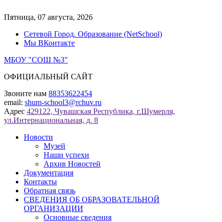
Перейти
к
Пятница, 07 августа, 2026
содержимому
Сетевой Город. Образование (NetSchool)
Мы ВКонтакте
МБОУ "СОШ №3"
ОФИЦИАЛЬНЫЙ САЙТ
Звоните нам
88353622454
email:
shum-school3@rchuv.ru
Адрес
429122, Чувашская Республика, г.Шумерля,
ул.Интернациональная, д. 8
Новости
Музей
Наши успехи
Архив Новостей
Документация
Контакты
Обратная связь
СВЕДЕНИЯ ОБ ОБРАЗОВАТЕЛЬНОЙ
ОРГАНИЗАЦИИ
Основные сведения