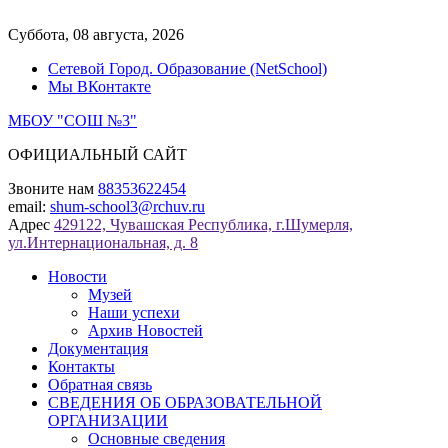
Перейти
к
Суббота, 08 августа, 2026
содержимому
Сетевой Город. Образование (NetSchool)
Мы ВКонтакте
МБОУ "СОШ №3"
ОФИЦИАЛЬНЫЙ САЙТ
Звоните нам
88353622454
email:
shum-school3@rchuv.ru
Адрес
429122, Чувашская Республика, г.Шумерля,
ул.Интернациональная, д. 8
Новости
Музей
Наши успехи
Архив Новостей
Документация
Контакты
Обратная связь
СВЕДЕНИЯ ОБ ОБРАЗОВАТЕЛЬНОЙ
ОРГАНИЗАЦИИ
Основные сведения