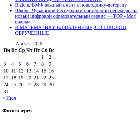
В День ВМФ важный визит к подводнику-ветерану
Школы Чувашской Республики постепенно переходят на
новый цифровой образовательный сервис — ТОР «Моя
школа».
В МАТЕМАТИКУ ВЛЮБЛЕННЫЕ, СО ШКОЛОЙ
ОБРУЧЕННЫЕ
Август 2026
Пн
Вт
Ср
Чт
Пт
Сб
Вс
1
2
3
4
5
6
7
8
9
10
11
12
13
14
15
16
17
18
19
20
21
22
23
24
25
26
27
28
29
30
31
« Июл
Фотогалерея