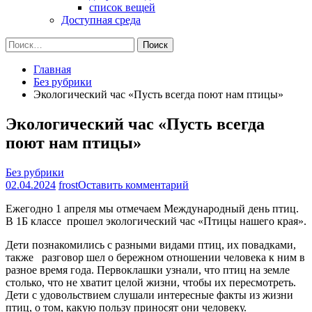
список вещей
Доступная среда
Найти:
Главная
Без рубрики
Экологический час «Пусть всегда поют нам птицы»
Экологический час «Пусть всегда
поют нам птицы»
Без рубрики
на
02.04.2024
frost
Оставить комментарий
Экологический
Ежегодно 1 апреля мы отмечаем Международный день птиц.
час
В 1Б классе прошел экологический час «Птицы нашего края».
«Пусть
всегда
Дети познакомились с разными видами птиц, их повадками,
поют
также разговор шел о бережном отношении человека к ним в
нам
разное время года. Первоклашки узнали, что птиц на земле
птицы»
столько, что не хватит целой жизни, чтобы их пересмотреть.
Дети с удовольствием слушали интересные факты из жизни
птиц, о том, какую пользу приносят они человеку.