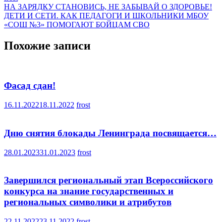
Навигация
НА ЗАРЯДКУ СТАНОВИСЬ, НЕ ЗАБЫВАЙ О ЗДОРОВЬЕ!
ДЕТИ И СЕТИ. КАК ПЕДАГОГИ И ШКОЛЬНИКИ МБОУ
по
«СОШ №3» ПОМОГАЮТ БОЙЦАМ СВО
записям
Похожие записи
Фасад сдан!
16.11.2022
18.11.2022
frost
Дню снятия блокады Ленинграда посвящается…
28.01.2023
31.01.2023
frost
Завершился региональный этап Всероссийского
конкурса на знание государственных и
региональных символики и атрибутов
22.11.2022
23.11.2022
frost