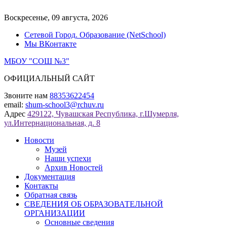
Перейти
к
Воскресенье, 09 августа, 2026
содержимому
Сетевой Город. Образование (NetSchool)
Мы ВКонтакте
МБОУ "СОШ №3"
ОФИЦИАЛЬНЫЙ САЙТ
Звоните нам
88353622454
email:
shum-school3@rchuv.ru
Адрес
429122, Чувашская Республика, г.Шумерля,
ул.Интернациональная, д. 8
Новости
Музей
Наши успехи
Архив Новостей
Документация
Контакты
Обратная связь
СВЕДЕНИЯ ОБ ОБРАЗОВАТЕЛЬНОЙ
ОРГАНИЗАЦИИ
Основные сведения