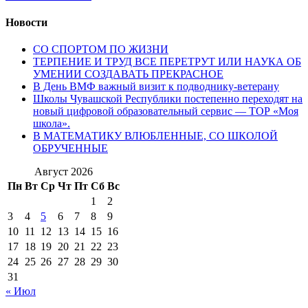
Новости
СО СПОРТОМ ПО ЖИЗНИ
ТЕРПЕНИЕ И ТРУД ВСЕ ПЕРЕТРУТ ИЛИ НАУКА ОБ
УМЕНИИ СОЗДАВАТЬ ПРЕКРАСНОЕ
В День ВМФ важный визит к подводнику-ветерану
Школы Чувашской Республики постепенно переходят на
новый цифровой образовательный сервис — ТОР «Моя
школа».
В МАТЕМАТИКУ ВЛЮБЛЕННЫЕ, СО ШКОЛОЙ
ОБРУЧЕННЫЕ
Август 2026
Пн
Вт
Ср
Чт
Пт
Сб
Вс
1
2
3
4
5
6
7
8
9
10
11
12
13
14
15
16
17
18
19
20
21
22
23
24
25
26
27
28
29
30
31
« Июл