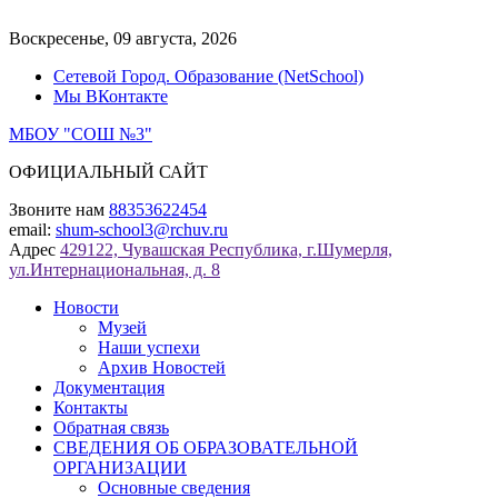
Перейти
к
Воскресенье, 09 августа, 2026
содержимому
Сетевой Город. Образование (NetSchool)
Мы ВКонтакте
МБОУ "СОШ №3"
ОФИЦИАЛЬНЫЙ САЙТ
Звоните нам
88353622454
email:
shum-school3@rchuv.ru
Адрес
429122, Чувашская Республика, г.Шумерля,
ул.Интернациональная, д. 8
Новости
Музей
Наши успехи
Архив Новостей
Документация
Контакты
Обратная связь
СВЕДЕНИЯ ОБ ОБРАЗОВАТЕЛЬНОЙ
ОРГАНИЗАЦИИ
Основные сведения