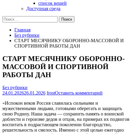
список вещей
Доступная среда
Найти:
Главная
Без рубрики
СТАРТ МЕСЯЧНИКУ ОБОРОННО-МАССОВОЙ И
СПОРТИВНОЙ РАБОТЫ ДАН
СТАРТ МЕСЯЧНИКУ ОБОРОННО-
МАССОВОЙ И СПОРТИВНОЙ
РАБОТЫ ДАН
Без рубрики
на
24.01.2026
26.01.2026
frost
Оставить комментарий
СТАРТ
«Испокон веков Россия славилась сильными и
МЕСЯЧНИКУ
мужественными людьми, готовыми оберегать и защищать
ОБОРОННО-
свою Родину. Наша задача — сохранить память о воинской
МАССОВОЙ
доблести и героизме дедов и отцов, на примерах их подвигов
И
воспитать в подрастающем поколении благородство,
СПОРТИВНО
решительность и смелость. Именно с этой целью ежегодно
РАБОТЫ