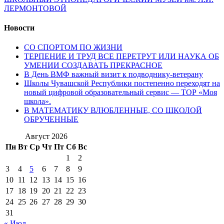
ЛЕРМОНТОВОЙ
Новости
СО СПОРТОМ ПО ЖИЗНИ
ТЕРПЕНИЕ И ТРУД ВСЕ ПЕРЕТРУТ ИЛИ НАУКА ОБ
УМЕНИИ СОЗДАВАТЬ ПРЕКРАСНОЕ
В День ВМФ важный визит к подводнику-ветерану
Школы Чувашской Республики постепенно переходят на
новый цифровой образовательный сервис — ТОР «Моя
школа».
В МАТЕМАТИКУ ВЛЮБЛЕННЫЕ, СО ШКОЛОЙ
ОБРУЧЕННЫЕ
Август 2026
Пн
Вт
Ср
Чт
Пт
Сб
Вс
1
2
3
4
5
6
7
8
9
10
11
12
13
14
15
16
17
18
19
20
21
22
23
24
25
26
27
28
29
30
31
« Июл