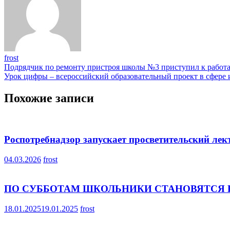
frost
Навигация
Подрядчик по ремонту пристроя школы №3 приступил к работ
Урок цифры – всероссийский образовательный проект в сфер
по
записям
Похожие записи
Роспотребнадзор запускает просветительский ле
04.03.2026
frost
ПО СУББОТАМ ШКОЛЬНИКИ СТАНОВЯТСЯ 
18.01.2025
19.01.2025
frost