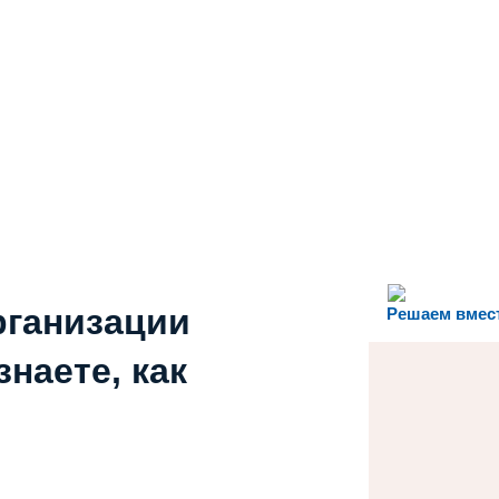
рганизации
Решаем вмес
наете, как