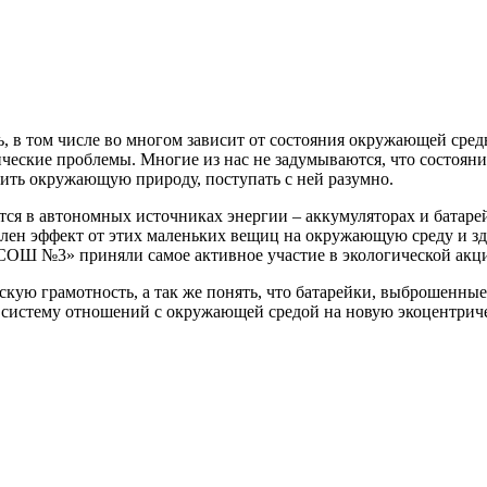
, в том числе во многом зависит от состояния окружающей сред
еские проблемы. Многие из нас не задумываются, что состоян
енить окружающую природу, поступать с ней разумно.
ся в автономных источниках энергии – аккумуляторах и батарей
илен эффект от этих маленьких вещиц на окружающую среду и зд
ОШ №3» приняли самое активное участие в экологической акци
скую грамотность, а так же понять, что батарейки, выброшенные
истему отношений с окружающей средой на новую экоцентричес