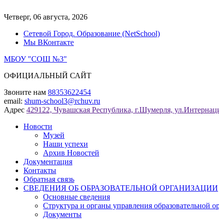
Перейти
к
Четверг, 06 августа, 2026
содержимому
Сетевой Город. Образование (NetSchool)
Мы ВКонтакте
МБОУ "СОШ №3"
ОФИЦИАЛЬНЫЙ САЙТ
Звоните нам
88353622454
email:
shum-school3@rchuv.ru
Адрес
429122, Чувашская Республика, г.Шумерля, ул.Интернаци
Новости
Музей
Наши успехи
Архив Новостей
Документация
Контакты
Обратная связь
СВЕДЕНИЯ ОБ ОБРАЗОВАТЕЛЬНОЙ ОРГАНИЗАЦИИ
Основные сведения
Структура и органы управления образовательной о
Документы