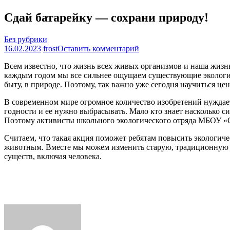
Сдай батарейку — сохрани природу!
Без рубрики
на
16.02.2023
frost
Оставить комментарий
Сдай
Всем известно, что жизнь всех живых организмов и наша жизнь
батарейку
каждым годом мы все сильнее ощущаем существующие экологич
—
быту, в природе. Поэтому, так важно уже сегодня научиться ц
сохрани
природу!
В современном мире огромное количество изобретений нуждает
годности и ее нужно выбрасывать. Мало кто знает насколько с
Поэтому активисты школьного экологического отряда МБОУ «С
Считаем, что такая акция поможет ребятам повысить экологиче
животным. Вместе мы можем изменить старую, традиционную с
существ, включая человека.