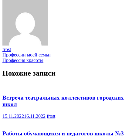
frost
Навигация
Профессии моей семьи
Профессия красоты
по
записям
Похожие записи
Встреча театральных коллективов городских
школ
15.11.2022
16.11.2022
frost
Работы обучающихся и педагогов школы №3