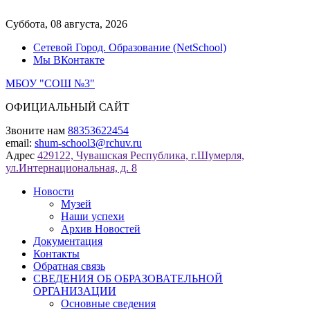
Перейти
к
Суббота, 08 августа, 2026
содержимому
Сетевой Город. Образование (NetSchool)
Мы ВКонтакте
МБОУ "СОШ №3"
ОФИЦИАЛЬНЫЙ САЙТ
Звоните нам
88353622454
email:
shum-school3@rchuv.ru
Адрес
429122, Чувашская Республика, г.Шумерля,
ул.Интернациональная, д. 8
Новости
Музей
Наши успехи
Архив Новостей
Документация
Контакты
Обратная связь
СВЕДЕНИЯ ОБ ОБРАЗОВАТЕЛЬНОЙ
ОРГАНИЗАЦИИ
Основные сведения