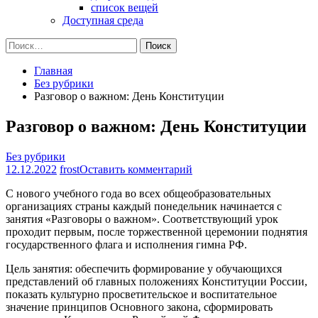
список вещей
Доступная среда
Найти:
Главная
Без рубрики
Разговор о важном: День Конституции
Разговор о важном: День Конституции
Без рубрики
на
12.12.2022
frost
Оставить комментарий
Разговор
С нового учебного года во всех общеобразовательных
о
организациях страны каждый понедельник начинается с
важном:
занятия «Разговоры о важном». Соответствующий урок
День
проходит первым, после торжественной церемонии поднятия
Конституции
государственного флага и исполнения гимна РФ.
Цель занятия: обеспечить формирование у обучающихся
представлений об главных положениях Конституции России,
показать культурно просветительское и воспитательное
значение принципов Основного закона, сформировать