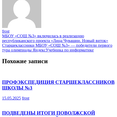
frost
Навигация
МБОУ «СОШ №3» включилась в реализацию
республиканского проекта «Лица Чувашии. Новый виток»
по
Старшеклассники МБОУ «СОШ №3» — победители первого
записям
тура олимпиады ЯндексУчебника по информатике
Похожие записи
ПРОФЭКСПЕДИЦИЯ СТАРШЕКЛАССНИКОВ
ШКОЛЫ №3
15.05.2025
frost
ПОДВЕДЕНЫ ИТОГИ ПОВОЛЖСКОЙ