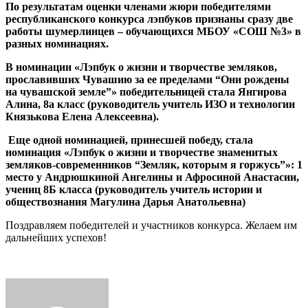
По результатам оценки членами жюри победителями
республиканского конкурса лэпбуков признаны
сразу две
работы шумерлинцев – обучающихся МБОУ «СОШ №3» в
разных номинациях.
В номинации «Лэпбук о жизни и творчестве земляков,
прославивших Чувашию за ее пределами “Они рождены
на чувашской земле”» победительницей стала Янгирова
Алина, 8а класс (руководитель учитель ИЗО и технологии
Князькова Елена Алексеевна).
Еще одной номинацией, принесшей победу, стала
номинация «Лэпбук о жизни и творчестве знаменитых
земляков-современников “Земляк, которым я горжусь”»: 1
место у Андрюшкиной Ангелины и Афросиной Анастасии,
учениц 8Б класса (руководитель учитель истории и
обществознания Магулина Дарья Анатольевна)
Поздравляем победителей и участников конкурса. Желаем им
дальнейших успехов!