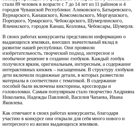
стали 89 человек в возрасте с 7 до 14 лет из 11 районов и 4
победители
городов Чувашской Республики: Аликовского, Батыревского,
республиканск
Вурнарского, Канашского, Комсомольского, Моргаушского,
конкурса
Порецкого, Урмарского, Чебоксарского, Шумерлинского,
лэпбуков
Яльчикского, городов Канаш, Козловка, Чебоксары, Шумерля.
«Великие
люди
В своих работах конкурсанты представили информацию о
Чувашии»
выдающихся земляках, внесших значительный вклад в
развитие нашей республики. Они проявили
изобретательность, творческий подход, интересное и
необычное решение в создании лэпбуков. Каждый лэпбук
получился ярким, оригинальным, интересным, а содержание
интерактивных книжек – насыщенным. В структуру лэпбуков
дети включили подвижные детали, в которых разместили
материалы в соответствии с тематикой. В содержание
пособий были включены викторины, кроссворды и
головоломки. Самым популярным стало творчество Андрияна
Николаева, Надежды Павловой, Василия Чапаева, Ивана
Яковлева.
Как отмечают в своих работах конкурсанты, благодаря
участию в конкурсе они открыли для себя много нового и
интересного из жизни выдающихся земляков.