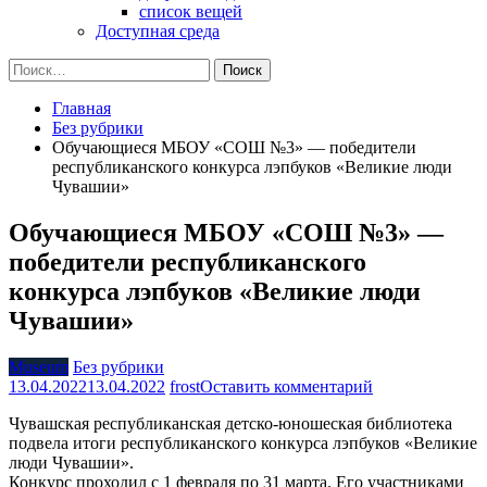
список вещей
Доступная среда
Найти:
Главная
Без рубрики
Обучающиеся МБОУ «СОШ №3» — победители
республиканского конкурса лэпбуков «Великие люди
Чувашии»
Обучающиеся МБОУ «СОШ №3» —
победители республиканского
конкурса лэпбуков «Великие люди
Чувашии»
Museum
Без рубрики
на
13.04.2022
13.04.2022
frost
Оставить комментарий
Обучающиеся
Чувашская республиканская детско-юношеская библиотека
МБОУ
подвела итоги республиканского конкурса лэпбуков «Великие
«СОШ
люди Чувашии».
№3»
Конкурс проходил с 1 февраля по 31 марта. Его участниками
—