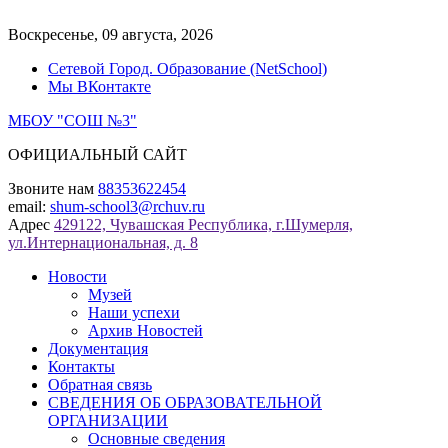
Перейти
к
Воскресенье, 09 августа, 2026
содержимому
Сетевой Город. Образование (NetSchool)
Мы ВКонтакте
МБОУ "СОШ №3"
ОФИЦИАЛЬНЫЙ САЙТ
Звоните нам
88353622454
email:
shum-school3@rchuv.ru
Адрес
429122, Чувашская Республика, г.Шумерля,
ул.Интернациональная, д. 8
Новости
Музей
Наши успехи
Архив Новостей
Документация
Контакты
Обратная связь
СВЕДЕНИЯ ОБ ОБРАЗОВАТЕЛЬНОЙ
ОРГАНИЗАЦИИ
Основные сведения