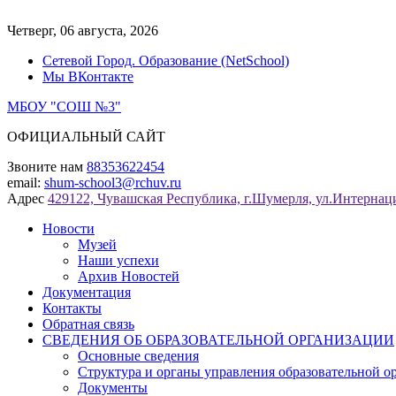
Перейти
к
Четверг, 06 августа, 2026
содержимому
Сетевой Город. Образование (NetSchool)
Мы ВКонтакте
МБОУ "СОШ №3"
ОФИЦИАЛЬНЫЙ САЙТ
Звоните нам
88353622454
email:
shum-school3@rchuv.ru
Адрес
429122, Чувашская Республика, г.Шумерля, ул.Интернаци
Новости
Музей
Наши успехи
Архив Новостей
Документация
Контакты
Обратная связь
СВЕДЕНИЯ ОБ ОБРАЗОВАТЕЛЬНОЙ ОРГАНИЗАЦИИ
Основные сведения
Структура и органы управления образовательной о
Документы