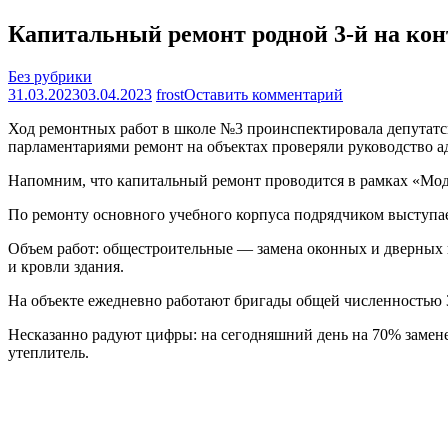
Капитальный ремонт родной 3-й на кон
Без рубрики
на
31.03.2023
03.04.2023
frost
Оставить комментарий
Капитальный
Ход ремонтных работ в школе №3 проинспектировала депутатск
ремонт
парламентариями ремонт на объектах проверяли руководство 
родной
3-
Напомним, что капитальный ремонт проводится в рамках «Мод
й
на
По ремонту основного учебного корпуса подрядчиком выступае
контроле
Объем работ: общестроительные — замена оконных и дверных п
и кровли здания.
На объекте ежедневно работают бригады общей численностью 3
Несказанно радуют цифры: на сегодняшний день на 70% замене
утеплитель.