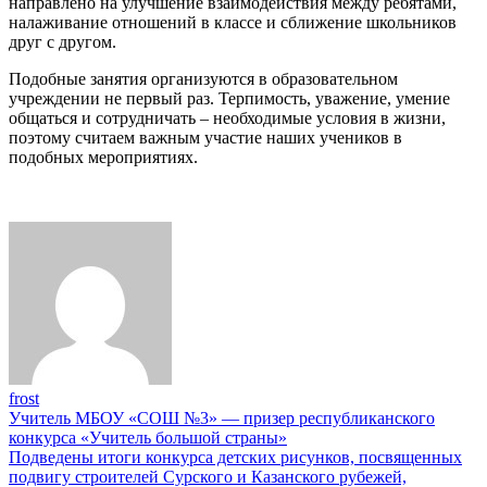
направлено на улучшение взаимодействия между ребятами,
налаживание отношений в классе и сближение школьников
друг с другом.
Подобные занятия организуются в образовательном
учреждении не первый раз. Терпимость, уважение, умение
общаться и сотрудничать – необходимые условия в жизни,
поэтому считаем важным участие наших учеников в
подобных мероприятиях.
frost
Навигация
Учитель МБОУ «СОШ №3» — призер республиканского
конкурса «Учитель большой страны»
по
Подведены итоги конкурса детских рисунков, посвященных
записям
подвигу строителей Сурского и Казанского рубежей,