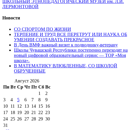
ШКОЛЬНЫЙ ЭТНОПЕДАГОГИЧЕСКИЙ МУЗЕЙ им. Л.И.
ЛЕРМОНТОВОЙ
Новости
СО СПОРТОМ ПО ЖИЗНИ
ТЕРПЕНИЕ И ТРУД ВСЕ ПЕРЕТРУТ ИЛИ НАУКА ОБ
УМЕНИИ СОЗДАВАТЬ ПРЕКРАСНОЕ
В День ВМФ важный визит к подводнику-ветерану
Школы Чувашской Республики постепенно переходят на
новый цифровой образовательный сервис — ТОР «Моя
школа».
В МАТЕМАТИКУ ВЛЮБЛЕННЫЕ, СО ШКОЛОЙ
ОБРУЧЕННЫЕ
Август 2026
Пн
Вт
Ср
Чт
Пт
Сб
Вс
1
2
3
4
5
6
7
8
9
10
11
12
13
14
15
16
17
18
19
20
21
22
23
24
25
26
27
28
29
30
31