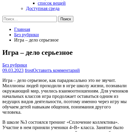
список вещей
Доступная среда
Найти:
Главная
Без рубрики
Игра – дело серьезное
Игра – дело серьезное
Без рубрики
на
09.03.2023
frost
Оставить комментарий
Игра
Игра – дело серьезное, как парадоксально это не звучит.
–
Миллионы людей проходили в игре школу жизни, познавали
дело
окружающий мир, учились взаимоотношениям. Для учеников
серьезное
начальных классов игра продолжает оставаться одним из
ведущих видов деятельности, поэтому именно через игру мы
обучаем детей навыкам общения, понимания другого
человека.
В школе №3 состоялся тренинг «Сплочение коллектива».
Участие в нем приняли ученики 4«В» класса. Занятие было