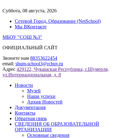
Перейти
к
Суббота, 08 августа, 2026
содержимому
Сетевой Город. Образование (NetSchool)
Мы ВКонтакте
МБОУ "СОШ №3"
ОФИЦИАЛЬНЫЙ САЙТ
Звоните нам
88353622454
email:
shum-school3@rchuv.ru
Адрес
429122, Чувашская Республика, г.Шумерля,
ул.Интернациональная, д. 8
Новости
Музей
Наши успехи
Архив Новостей
Документация
Контакты
Обратная связь
СВЕДЕНИЯ ОБ ОБРАЗОВАТЕЛЬНОЙ
ОРГАНИЗАЦИИ
Основные сведения