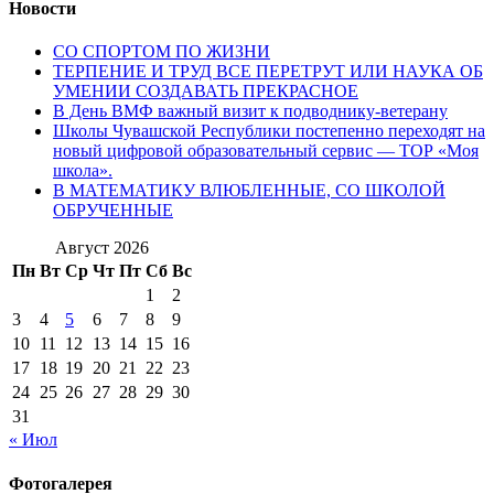
Новости
СО СПОРТОМ ПО ЖИЗНИ
ТЕРПЕНИЕ И ТРУД ВСЕ ПЕРЕТРУТ ИЛИ НАУКА ОБ
УМЕНИИ СОЗДАВАТЬ ПРЕКРАСНОЕ
В День ВМФ важный визит к подводнику-ветерану
Школы Чувашской Республики постепенно переходят на
новый цифровой образовательный сервис — ТОР «Моя
школа».
В МАТЕМАТИКУ ВЛЮБЛЕННЫЕ, СО ШКОЛОЙ
ОБРУЧЕННЫЕ
Август 2026
Пн
Вт
Ср
Чт
Пт
Сб
Вс
1
2
3
4
5
6
7
8
9
10
11
12
13
14
15
16
17
18
19
20
21
22
23
24
25
26
27
28
29
30
31
« Июл
Фотогалерея