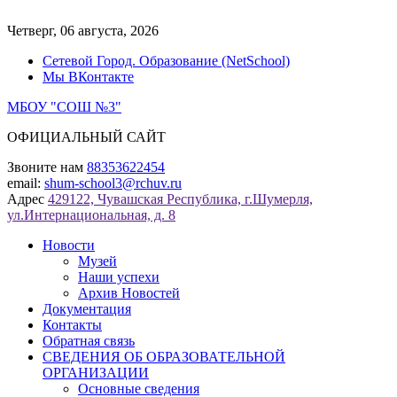
Перейти
к
Четверг, 06 августа, 2026
содержимому
Сетевой Город. Образование (NetSchool)
Мы ВКонтакте
МБОУ "СОШ №3"
ОФИЦИАЛЬНЫЙ САЙТ
Звоните нам
88353622454
email:
shum-school3@rchuv.ru
Адрес
429122, Чувашская Республика, г.Шумерля,
ул.Интернациональная, д. 8
Новости
Музей
Наши успехи
Архив Новостей
Документация
Контакты
Обратная связь
СВЕДЕНИЯ ОБ ОБРАЗОВАТЕЛЬНОЙ
ОРГАНИЗАЦИИ
Основные сведения