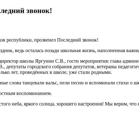
ледний звонок!
ов республики, прозвенел Последний звонок!
здник, ведь осталась позади школьная жизнь, наполненная ва
иректор школы Яргунин С.В., гости мероприятия: глава админи
, депутаты городского собрания депутатов, ветераны педагогичес
олько лет, проведённых в школе, уже стали родными.
ные слова танцевали вальс, пели песни и вспоминали стихи о ш
адостным воспоминанием.
ого неба, яркого солнца, хорошего настроения! Мы верим, что 