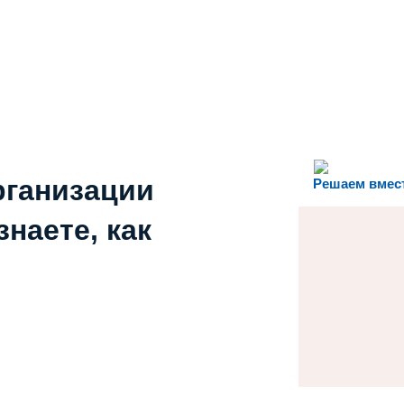
рганизации
Решаем вмес
наете, как