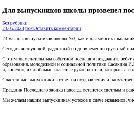
Для выпускников школы прозвенел пос
Без рубрики
на
23.05.2023
frost
Оставить комментарий
Для
23 мая для выпускников школы №3, как и для многих школьник
выпускников
школы
Сегодня волнующий, радостный и одновременно грустный пра
прозвенел
последний
С этим знаменательным событием поспешил поздравить ребят д
звонок!
образования, молодежной и социальной политики Сасакина И.В.
и, конечно, их любимые классные руководители, которые за ст
Счастливые выпускники в ответ на поздравления и напутствен
Праздник Последнего звонка навсегда останется светлым и р
Мы желаем нашим выпускникам успехов в сдаче экзаменов, чист