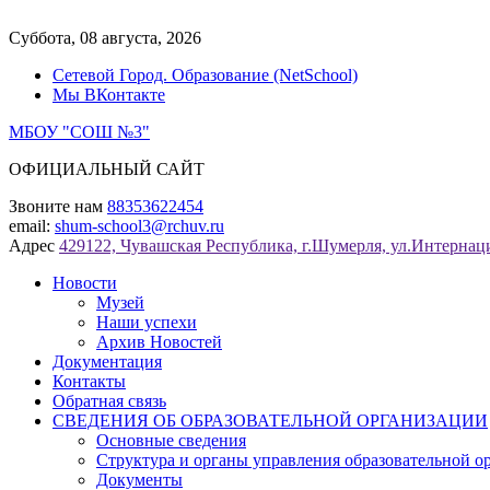
Перейти
к
Суббота, 08 августа, 2026
содержимому
Сетевой Город. Образование (NetSchool)
Мы ВКонтакте
МБОУ "СОШ №3"
ОФИЦИАЛЬНЫЙ САЙТ
Звоните нам
88353622454
email:
shum-school3@rchuv.ru
Адрес
429122, Чувашская Республика, г.Шумерля, ул.Интернаци
Новости
Музей
Наши успехи
Архив Новостей
Документация
Контакты
Обратная связь
СВЕДЕНИЯ ОБ ОБРАЗОВАТЕЛЬНОЙ ОРГАНИЗАЦИИ
Основные сведения
Структура и органы управления образовательной о
Документы