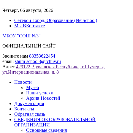
Перейти
к
Четверг, 06 августа, 2026
содержимому
Сетевой Город. Образование (NetSchool)
Мы ВКонтакте
МБОУ "СОШ №3"
ОФИЦИАЛЬНЫЙ САЙТ
Звоните нам
88353622454
email:
shum-school3@rchuv.ru
Адрес
429122, Чувашская Республика, г.Шумерля,
ул.Интернациональная, д. 8
Новости
Музей
Наши успехи
Архив Новостей
Документация
Контакты
Обратная связь
СВЕДЕНИЯ ОБ ОБРАЗОВАТЕЛЬНОЙ
ОРГАНИЗАЦИИ
Основные сведения