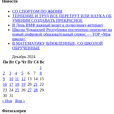
Новости
СО СПОРТОМ ПО ЖИЗНИ
ТЕРПЕНИЕ И ТРУД ВСЕ ПЕРЕТРУТ ИЛИ НАУКА ОБ
УМЕНИИ СОЗДАВАТЬ ПРЕКРАСНОЕ
В День ВМФ важный визит к подводнику-ветерану
Школы Чувашской Республики постепенно переходят на
новый цифровой образовательный сервис — ТОР «Моя
школа».
В МАТЕМАТИКУ ВЛЮБЛЕННЫЕ, СО ШКОЛОЙ
ОБРУЧЕННЫЕ
Декабрь 2024
Пн
Вт
Ср
Чт
Пт
Сб
Вс
1
2
3
4
5
6
7
8
9
10
11
12
13
14
15
16
17
18
19
20
21
22
23
24
25
26
27
28
29
30
31
« Ноя
Янв »
Фотогалерея