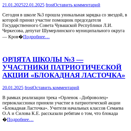
на
21.01.2025
22.01.2025
frost
Оставить комментарий
«ЗАРЯДКА
Сегодня в школе №3 прошла уникальная зарядка со звездой, в
СО
которой принял участие помощник председателя
ЗВЕЗДОЙ
Государственного Совета Чувашской Республики Л.И.
»
Черкесова, депутат Шумерлинского муниципального округа
НА
ЛЫЖАХ
— Кров�
Подробнее…
ОРЛЯТА ШКОЛЫ №3 —
УЧАСТНИКИ ПАТРИОТИЧЕСКОЙ
АКЦИИ «БЛОКАДНАЯ ЛАСТОЧКА»
на
20.01.2025
frost
Оставить комментарий
ОРЛЯТА
В рамках реализации трека «Орленок –Доброволец»
ШКОЛЫ
первоклассники приняли участие в патриотической акции
№3
«Блокадная Ласточка». Учителя начальных классов Семаева
—
О.А и Силова К.Е. рассказали ребятам о том, что блокада
УЧАСТНИКИ
ПАТРИОТИЧЕСКОЙ
�
Подробнее…
АКЦИИ
«БЛОКАДНАЯ