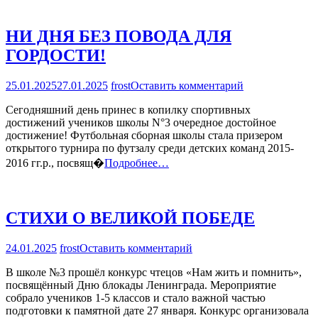
ИГРЫ
«РИСК.
НИ ДНЯ БЕЗ ПОВОДА ДЛЯ
БЛОКАДА
ЛЕНИНГРАДА
ГОРДОСТИ!
на
25.01.2025
27.01.2025
frost
Оставить комментарий
НИ
Сегодняшний день принес в копилку спортивных
ДНЯ
достижений учеников школы N°3 очередное достойное
БЕЗ
достижение! Футбольная сборная школы стала призером
ПОВОДА
открытого турнира по футзалу среди детских команд 2015-
ДЛЯ
ГОРДОСТИ!
2016 гг.р., посвящ�
Подробнее…
СТИХИ О ВЕЛИКОЙ ПОБЕДЕ
на
24.01.2025
frost
Оставить комментарий
СТИХИ
В школе №3 прошёл конкурс чтецов «Нам жить и помнить»,
О
посвящённый Дню блокады Ленинграда. Мероприятие
ВЕЛИКОЙ
собрало учеников 1-5 классов и стало важной частью
ПОБЕДЕ
подготовки к памятной дате 27 января. Конкурс организовала