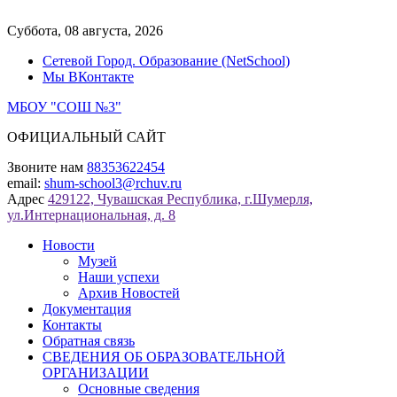
Перейти
к
Суббота, 08 августа, 2026
содержимому
Сетевой Город. Образование (NetSchool)
Мы ВКонтакте
МБОУ "СОШ №3"
ОФИЦИАЛЬНЫЙ САЙТ
Звоните нам
88353622454
email:
shum-school3@rchuv.ru
Адрес
429122, Чувашская Республика, г.Шумерля,
ул.Интернациональная, д. 8
Новости
Музей
Наши успехи
Архив Новостей
Документация
Контакты
Обратная связь
СВЕДЕНИЯ ОБ ОБРАЗОВАТЕЛЬНОЙ
ОРГАНИЗАЦИИ
Основные сведения