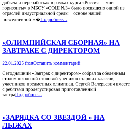
добыча и переработка» в рамках курса «Россия — мои
ДОБЫЧА
горизонты» в МБОУ «СОШ №3» было посвящено одной из
И
отраслей индустриальной среды – основе нашей
ПЕРЕРАБОТК
повседневной ж�
Подробнее…
«ОЛИМПИЙСКАЯ СБОРНАЯ» НА
ЗАВТРАКЕ С ДИРЕКТОРОМ
на
22.01.2025
frost
Оставить комментарий
«ОЛИМПИЙСКАЯ
Сегодняшний «Завтрак с директором» собрал за обеденным
СБОРНАЯ»
столом школьной столовой учеников старших классов,
НА
участников предметных олимпиад. Сергей Валерьевич вместе
ЗАВТРАКЕ
с ребятами продегустировал приготовленный
С
завтра
Подробнее…
ДИРЕКТОРОМ
«ЗАРЯДКА СО ЗВЕЗДОЙ » НА
ЛЫЖАХ