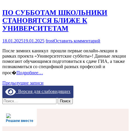
ПО СУББОТАМ ШКОЛЬНИКИ
СТАНОВЯТСЯ БЛИЖЕ К
УНИВЕРСИТЕТАМ
на
18.01.2025
19.01.2025
frost
Оставить комментарий
ПО
После зимних каникул прошли первые онлайн-лекции в
СУББОТАМ
рамках проекта «Университетские субботы»! Данные лекции
ШКОЛЬНИКИ
помогают обучающимся подготовиться к сдаче ГИА, а также
СТАНОВЯТС
познакомиться со спецификой разных профессий и
БЛИЖЕ
К
прос�
Подробнее…
УНИВЕРСИТ
Навигация
Предыдущие записи
по
Версия для слабовидящих
записям
Найти:
Решаем вместе