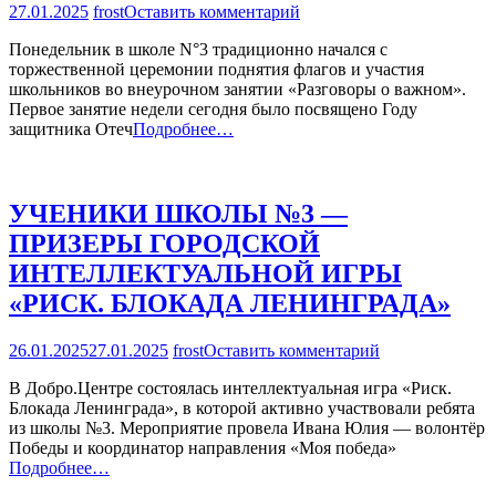
на
27.01.2025
frost
Оставить комментарий
ДЕТИ
Понедельник в школе N°3 традиционно начался с
ДЕТЯМ:
торжественной церемонии поднятия флагов и участия
РАЗГОВОРЫ
школьников во внеурочном занятии «Разговоры о важном».
О
Первое занятие недели сегодня было посвящено Году
ЗАЩИТНИКАХ
защитника Отеч
Подробнее…
ОТЕЧЕСТВА
УЧЕНИКИ ШКОЛЫ №3 —
ПРИЗЕРЫ ГОРОДСКОЙ
ИНТЕЛЛЕКТУАЛЬНОЙ ИГРЫ
«РИСК. БЛОКАДА ЛЕНИНГРАДА»
на
26.01.2025
27.01.2025
frost
Оставить комментарий
УЧЕНИКИ
В Добро.Центре состоялась интеллектуальная игра «Риск.
ШКОЛЫ
Блокада Ленинграда», в которой активно участвовали ребята
№3
из школы №3. Мероприятие провела Ивана Юлия — волонтёр
—
Победы и координатор направления «Моя победа»
ПРИЗЕРЫ
Подробнее…
ГОРОДСКОЙ
ИНТЕЛЛЕКТ