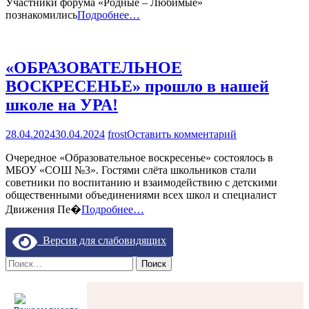
Участники форума «Родные – Любимые»
СЕМЕЙНОМ
познакомились
Подробнее…
ФОРУМЕ
«ОБРАЗОВАТЕЛЬНОЕ
ВОСКРЕСЕНЬЕ» прошло в нашей
школе на УРА!
на
28.04.2024
30.04.2024
frost
Оставить комментарий
«ОБРАЗОВАТ
Очередное «Образовательное воскресенье» состоялось в
ВОСКРЕСЕНЬ
МБОУ «СОШ №3». Гостями слёта школьников стали
прошло
советники по воспитанию и взаимодействию с детскими
в
общественными объединениями всех школ и специалист
нашей
школе
Движения Пе�
Подробнее…
на
УРА!
Версия для слабовидящих
Найти: