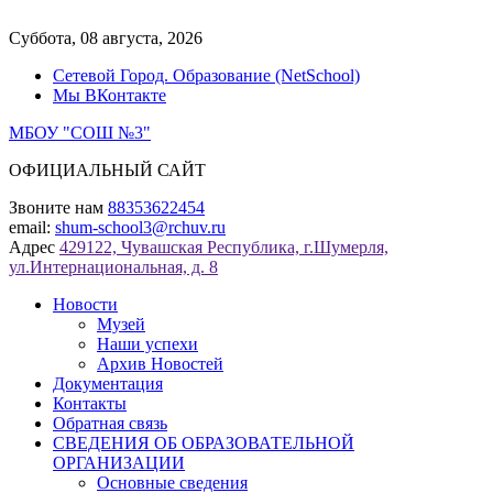
Перейти
к
Суббота, 08 августа, 2026
содержимому
Сетевой Город. Образование (NetSchool)
Мы ВКонтакте
МБОУ "СОШ №3"
ОФИЦИАЛЬНЫЙ САЙТ
Звоните нам
88353622454
email:
shum-school3@rchuv.ru
Адрес
429122, Чувашская Республика, г.Шумерля,
ул.Интернациональная, д. 8
Новости
Музей
Наши успехи
Архив Новостей
Документация
Контакты
Обратная связь
СВЕДЕНИЯ ОБ ОБРАЗОВАТЕЛЬНОЙ
ОРГАНИЗАЦИИ
Основные сведения