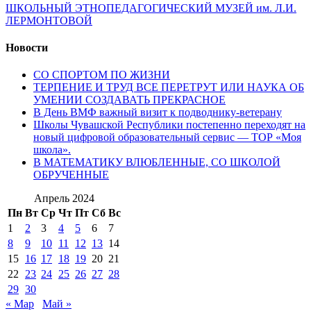
ШКОЛЬНЫЙ ЭТНОПЕДАГОГИЧЕСКИЙ МУЗЕЙ им. Л.И.
ЛЕРМОНТОВОЙ
Новости
СО СПОРТОМ ПО ЖИЗНИ
ТЕРПЕНИЕ И ТРУД ВСЕ ПЕРЕТРУТ ИЛИ НАУКА ОБ
УМЕНИИ СОЗДАВАТЬ ПРЕКРАСНОЕ
В День ВМФ важный визит к подводнику-ветерану
Школы Чувашской Республики постепенно переходят на
новый цифровой образовательный сервис — ТОР «Моя
школа».
В МАТЕМАТИКУ ВЛЮБЛЕННЫЕ, СО ШКОЛОЙ
ОБРУЧЕННЫЕ
Апрель 2024
Пн
Вт
Ср
Чт
Пт
Сб
Вс
1
2
3
4
5
6
7
8
9
10
11
12
13
14
15
16
17
18
19
20
21
22
23
24
25
26
27
28
29
30
« Мар
Май »