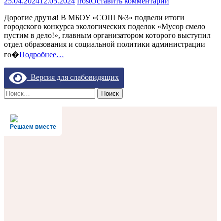
на
25.04.2024
12.05.2024
frost
Оставить комментарий
ИТОГИ
Дорогие друзья! В МБОУ «СОШ №3» подвели итоги
ГОРОДСКОГ
городского конкурса экологических поделок «Мусор смело
ЭКОЛОГИЧЕ
пустим в дело!», главным организатором которого выступил
КОНКУРСА
отдел образования и социальной политики администрации
ПОДЕЛОК
«МУСОР
го�
Подробнее…
СМЕЛО
ПУСТИМ
Версия для слабовидящих
В
ДЕЛО!»
Найти:
Решаем вместе