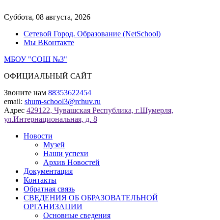
Перейти
к
Суббота, 08 августа, 2026
содержимому
Сетевой Город. Образование (NetSchool)
Мы ВКонтакте
МБОУ "СОШ №3"
ОФИЦИАЛЬНЫЙ САЙТ
Звоните нам
88353622454
email:
shum-school3@rchuv.ru
Адрес
429122, Чувашская Республика, г.Шумерля,
ул.Интернациональная, д. 8
Новости
Музей
Наши успехи
Архив Новостей
Документация
Контакты
Обратная связь
СВЕДЕНИЯ ОБ ОБРАЗОВАТЕЛЬНОЙ
ОРГАНИЗАЦИИ
Основные сведения