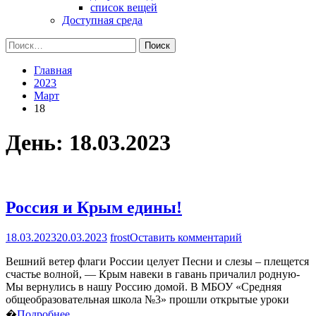
список вещей
Доступная среда
Найти:
Главная
2023
Март
18
День:
18.03.2023
Россия и Крым едины!
на
18.03.2023
20.03.2023
frost
Оставить комментарий
Россия
Вешний ветер флаги России целует Песни и слезы – плещется
и
счастье волной, — Крым навеки в гавань причалил родную-
Крым
Мы вернулись в нашу Россию домой. В МБОУ «Средняя
едины!
общеобразовательная школа №3» прошли открытые уроки
�
Подробнее…