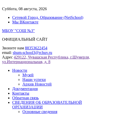
Перейти
к
Суббота, 08 августа, 2026
содержимому
Сетевой Город. Образование (NetSchool)
Мы ВКонтакте
МБОУ "СОШ №3"
ОФИЦИАЛЬНЫЙ САЙТ
Звоните нам
88353622454
email:
shum-school3@rchuv.ru
Адрес
429122, Чувашская Республика, г.Шумерля,
ул.Интернациональная, д. 8
Новости
Музей
Наши успехи
Архив Новостей
Документация
Контакты
Обратная связь
СВЕДЕНИЯ ОБ ОБРАЗОВАТЕЛЬНОЙ
ОРГАНИЗАЦИИ
Основные сведения