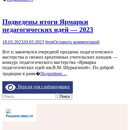
Подведены итоги Ярмарки
педагогических идей — 2023
на
18.03.2023
20.03.2023
frost
Оставить комментарий
Подведены
Вот и закончился очередной праздник педагогического
итоги
мастерства и свежих креативных учительских находок —
Ярмарки
конкурс педагогического мастерства «Ярмарка
педагогически
педагогических идей им.В.М. Шурыгиной». По доброй
идей
—
традиции в рамк�
Подробнее…
2023
Версия для слабовидящих
Найти:
Решаем вместе