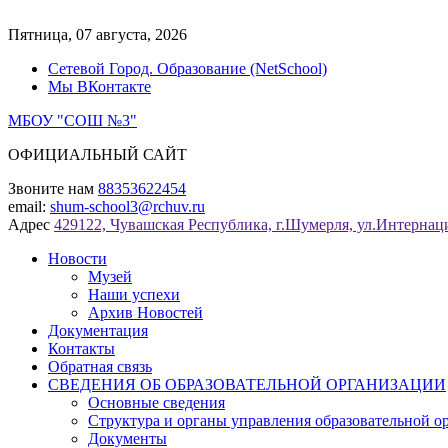
Перейти
к
Пятница, 07 августа, 2026
содержимому
Сетевой Город. Образование (NetSchool)
Мы ВКонтакте
МБОУ "СОШ №3"
ОФИЦИАЛЬНЫЙ САЙТ
Звоните нам
88353622454
email:
shum-school3@rchuv.ru
Адрес
429122, Чувашская Республика, г.Шумерля, ул.Интернаци
Новости
Музей
Наши успехи
Архив Новостей
Документация
Контакты
Обратная связь
СВЕДЕНИЯ ОБ ОБРАЗОВАТЕЛЬНОЙ ОРГАНИЗАЦИИ
Основные сведения
Структура и органы управления образовательной о
Документы