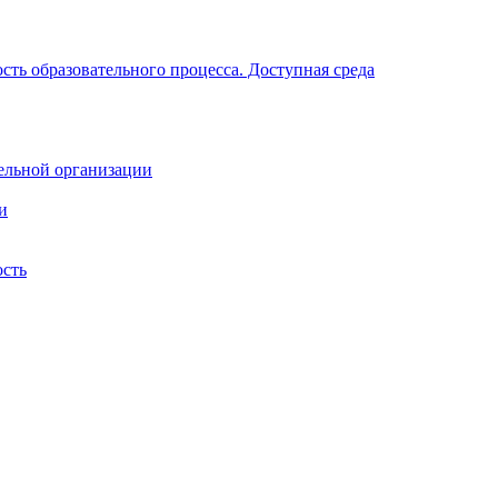
ть образовательного процесса. Доступная среда
ельной организации
и
ость