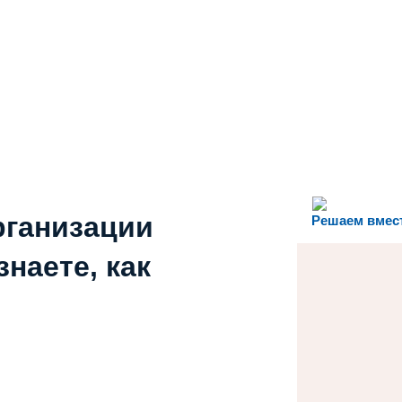
рганизации
Решаем вмес
наете, как