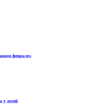
ежном феврале»
 у детей