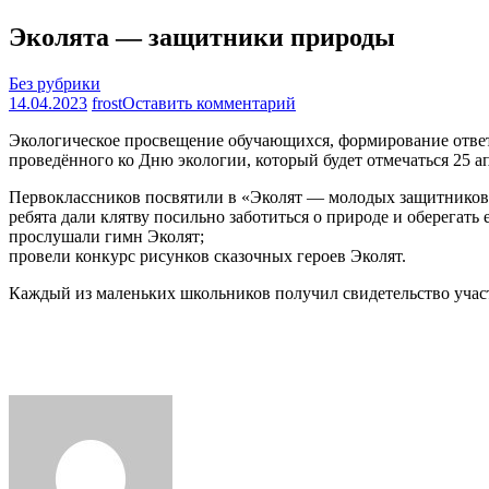
Эколята — защитники природы
Без рубрики
на
14.04.2023
frost
Оставить комментарий
Эколята
Экологическое просвещение обучающихся, формирование ответс
—
проведённого ко Дню экологии, который будет отмечаться 25 а
защитники
природы
Первоклассников посвятили в «Эколят — молодых защитников
ребята дали клятву посильно заботиться о природе и оберегать е
прослушали гимн Эколят;
провели конкурс рисунков сказочных героев Эколят.
Каждый из маленьких школьников получил свидетельство участ