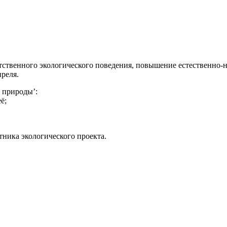
твенного экологического поведения, повышение естественно-на
преля.
 природы’:
ё;
ника экологического проекта.