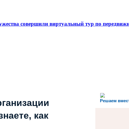
ества совершили виртуальный тур по передвижн
рганизации
Решаем вмес
наете, как