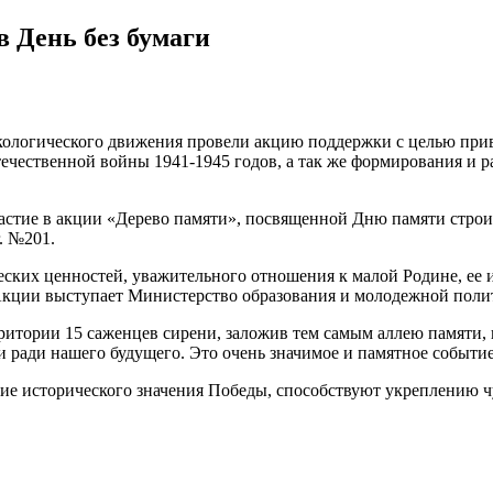
 День без бумаги
 экологического движения провели акцию поддержки с целью при
течественной войны 1941-1945 годов, а так же формирования и 
ие в акции «Дерево памяти», посвященной Дню памяти строите
. №201.
ких ценностей, уважительного отношения к малой Родине, ее и
Акции выступает Министерство образования и молодежной поли
итории 15 саженцев сирени, заложив тем самым аллею памяти,
 ради нашего будущего. Это очень значимое и памятное событие
е исторического значения Победы, способствуют укреплению чу