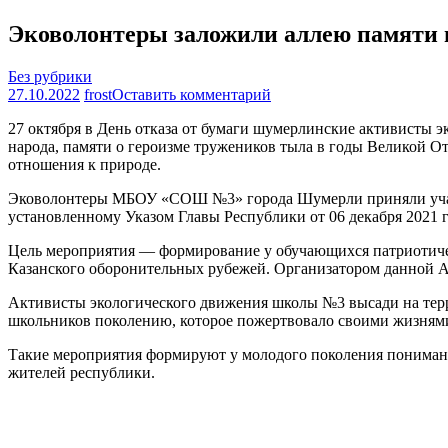
Эковолонтеры заложили аллею памяти в
Без рубрики
на
27.10.2022
frost
Оставить комментарий
Эковолонтеры
27 октября в День отказа от бумаги шумерлинские активисты
заложили
народа, памяти о героизме тружеников тыла в годы Великой О
аллею
отношения к природе.
памяти
в
Эковолонтеры МБОУ «СОШ №3» города Шумерли приняли участ
День
установленному Указом Главы Республики от 06 декабря 2021 г
без
бумаги
Цель мероприятия — формирование у обучающихся патриотичес
Казанского оборонительных рубежей. Организатором данной 
Активисты экологического движения школы №3 высади на терр
школьников поколению, которое пожертвовало своими жизнями
Такие мероприятия формируют у молодого поколения понимани
жителей республики.