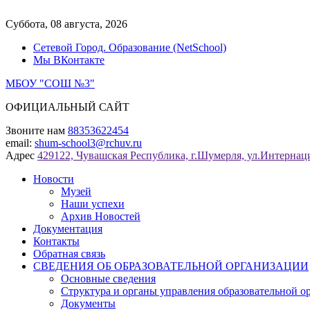
Перейти
к
Суббота, 08 августа, 2026
содержимому
Сетевой Город. Образование (NetSchool)
Мы ВКонтакте
МБОУ "СОШ №3"
ОФИЦИАЛЬНЫЙ САЙТ
Звоните нам
88353622454
email:
shum-school3@rchuv.ru
Адрес
429122, Чувашская Республика, г.Шумерля, ул.Интернаци
Новости
Музей
Наши успехи
Архив Новостей
Документация
Контакты
Обратная связь
СВЕДЕНИЯ ОБ ОБРАЗОВАТЕЛЬНОЙ ОРГАНИЗАЦИИ
Основные сведения
Структура и органы управления образовательной о
Документы