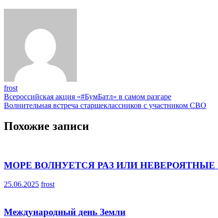
frost
Навигация
Всероссийская акция «#БумБатл» в самом разгаре
Волнительная встреча старшеклассников с участником СВО
по
записям
Похожие записи
МОРЕ ВОЛНУЕТСЯ РАЗ ИЛИ НЕВЕРОЯТНЫ
25.06.2025
frost
Международный день Земли