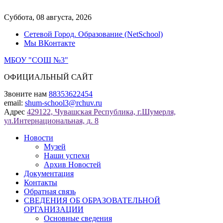
Перейти
к
Суббота, 08 августа, 2026
содержимому
Сетевой Город. Образование (NetSchool)
Мы ВКонтакте
МБОУ "СОШ №3"
ОФИЦИАЛЬНЫЙ САЙТ
Звоните нам
88353622454
email:
shum-school3@rchuv.ru
Адрес
429122, Чувашская Республика, г.Шумерля,
ул.Интернациональная, д. 8
Новости
Музей
Наши успехи
Архив Новостей
Документация
Контакты
Обратная связь
СВЕДЕНИЯ ОБ ОБРАЗОВАТЕЛЬНОЙ
ОРГАНИЗАЦИИ
Основные сведения