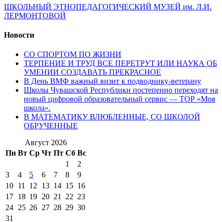
ШКОЛЬНЫЙ ЭТНОПЕДАГОГИЧЕСКИЙ МУЗЕЙ им. Л.И.
ЛЕРМОНТОВОЙ
Новости
СО СПОРТОМ ПО ЖИЗНИ
ТЕРПЕНИЕ И ТРУД ВСЕ ПЕРЕТРУТ ИЛИ НАУКА ОБ
УМЕНИИ СОЗДАВАТЬ ПРЕКРАСНОЕ
В День ВМФ важный визит к подводнику-ветерану
Школы Чувашской Республики постепенно переходят на
новый цифровой образовательный сервис — ТОР «Моя
школа».
В МАТЕМАТИКУ ВЛЮБЛЕННЫЕ, СО ШКОЛОЙ
ОБРУЧЕННЫЕ
Август 2026
Пн
Вт
Ср
Чт
Пт
Сб
Вс
1
2
3
4
5
6
7
8
9
10
11
12
13
14
15
16
17
18
19
20
21
22
23
24
25
26
27
28
29
30
31