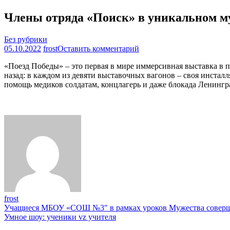
Члены отряда «Поиск» в уникальном му
Без рубрики
на
05.10.2022
frost
Оставить комментарий
Члены
«Поезд Победы» – это первая в мире иммерсивная выставка в 
отряда
назад: в каждом из девяти выставочных вагонов – своя инстал
«Поиск»
помощь медиков солдатам, концлагерь и даже блокада Ленингр
в
уникальном
музее
«Поезд
Победы».
frost
Навигация
Учащиеся МБОУ «СОШ №3″ в рамках уроков Мужества соверш
Умное шоу: ученики vz учителя
по