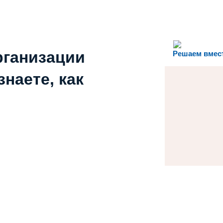
рганизации
Решаем вмес
наете, как