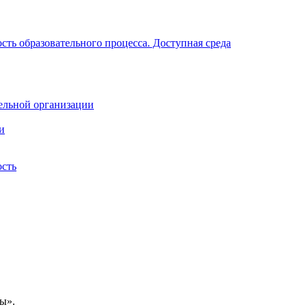
ть образовательного процесса. Доступная среда
ельной организации
и
ость
ы».