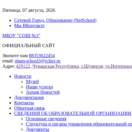
Перейти
к
Пятница, 07 августа, 2026
содержимому
Сетевой Город. Образование (NetSchool)
Мы ВКонтакте
МБОУ "СОШ №3"
ОФИЦИАЛЬНЫЙ САЙТ
Звоните нам
88353622454
email:
shum-school3@rchuv.ru
Адрес
429122, Чувашская Республика, г.Шумерля, ул.Интернаци
Новости
Музей
Наши успехи
Архив Новостей
Документация
Контакты
Обратная связь
СВЕДЕНИЯ ОБ ОБРАЗОВАТЕЛЬНОЙ ОРГАНИЗАЦИИ
Основные сведения
Структура и органы управления образовательной о
Документы