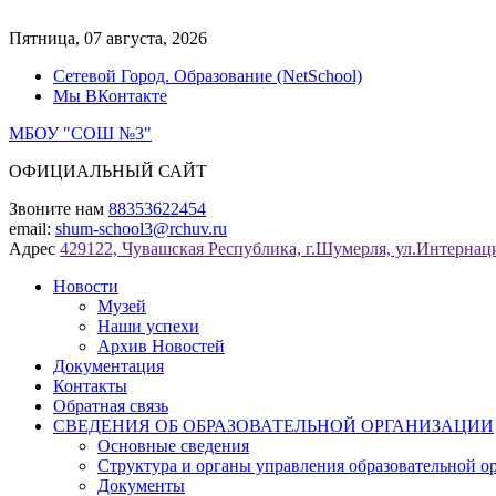
Перейти
к
Пятница, 07 августа, 2026
содержимому
Сетевой Город. Образование (NetSchool)
Мы ВКонтакте
МБОУ "СОШ №3"
ОФИЦИАЛЬНЫЙ САЙТ
Звоните нам
88353622454
email:
shum-school3@rchuv.ru
Адрес
429122, Чувашская Республика, г.Шумерля, ул.Интернаци
Новости
Музей
Наши успехи
Архив Новостей
Документация
Контакты
Обратная связь
СВЕДЕНИЯ ОБ ОБРАЗОВАТЕЛЬНОЙ ОРГАНИЗАЦИИ
Основные сведения
Структура и органы управления образовательной о
Документы