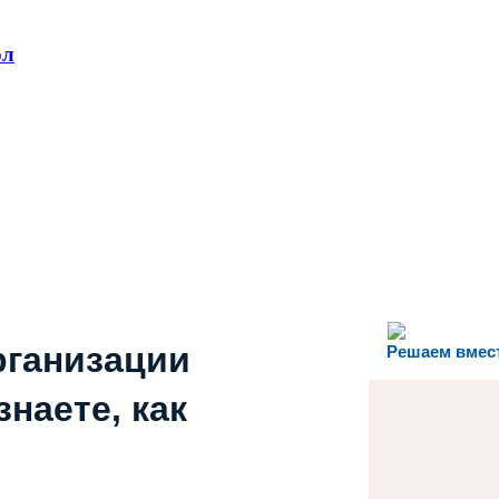
ол
рганизации
Решаем вмес
наете, как