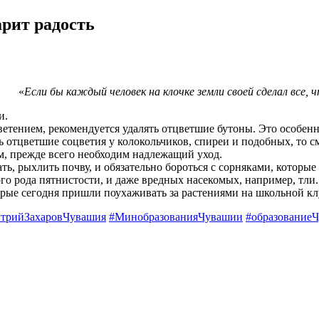
арит радость
«
Если бы каждый человек на клочке земли своей сделал все, 
и.
тением, рекомендуется удалять отцветшие бутоны. Это особенн
ь отцветшие соцветия у колокольчиков, спиреи и подобных, то с
м, прежде всего необходим надлежащий уход.
ь, рыхлить почву, и обязательно бороться с сорняками, которые
го рода пятнистости, и даже вредных насекомых, например, тли.
ые сегодня пришли поухаживать за растениями на школьной кл
трийЗахаровЧувашия
#МинобразованияЧувашии
#образование