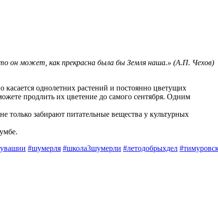
что он может, как прекрасна была бы Земля наша.» (А.П. Чехов)
о касается однолетних растений и постоянно цветущих
можете продлить их цветение до самого сентября. Одним
 не только забирают питательные вещества у культурных
умбе.
Чувашии
#шумерля
#школа3шумерли
#летодобрыхдел
#тимуровс