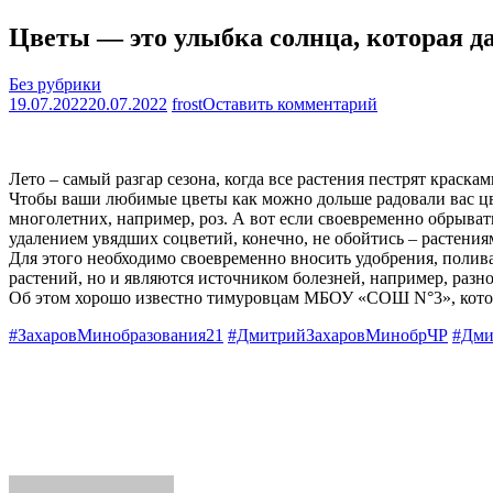
Цветы — это улыбка солнца, которая д
Без рубрики
на
19.07.2022
20.07.2022
frost
Оставить комментарий
Цветы
—
это
Лето – самый разгар сезона, когда все растения пестрят краскам
улыбка
Чтобы ваши любимые цветы как можно дольше радовали вас цве
солнца,
многолетних, например, роз. А вот если своевременно обрыват
которая
удалением увядших соцветий, конечно, не обойтись – растения
дарит
Для этого необходимо своевременно вносить удобрения, поливат
радость
растений, но и являются источником болезней, например, разно
Об этом хорошо известно тимуровцам МБОУ «СОШ N°3», котор
#ЗахаровМинобразования21
#ДмитрийЗахаровМинобрЧР
#Дми