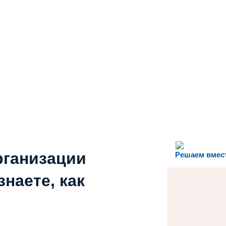
рганизации
Решаем вмес
наете, как