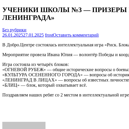
УЧЕНИКИ ШКОЛЫ №3 — ПРИЗЕРЫ 
ЛЕНИНГРАДА»
Без рубрики
на
26.01.2025
27.01.2025
frost
Оставить комментарий
УЧЕНИКИ
В Добро.Центре состоялась интеллектуальная игра «Риск. Блок
ШКОЛЫ
№3
Мероприятие провела Ивана Юлия — волонтёр Победы и коорд
—
ПРИЗЕРЫ
Игра состояла из четырёх блоков:
ГОРОДСКОЙ
«ОГНЕВОЙ РУБЕЖ» — общие исторические вопросы о боевых д
ИНТЕЛЛЕКТ
«КУЛЬТУРА ОСЕНЕННОГО ГОРОДА» — вопросы об историко-ку
ИГРЫ
«ЛЕНИНГРАД В ЛИЦАХ» — вопросы об известных личностях 
«РИСК.
«БЛИЦ» — блок, который охватывает всё.
БЛОКАДА
ЛЕНИНГРАДА
Поздравляем наших ребят со 2 местом в интеллектуальной игр