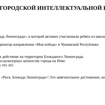
ГОРОДСКОЙ ИНТЕЛЛЕКТУАЛЬНОЙ И
ада Ленинграда», в которой активно участвовали ребята из школ
инатор направления «Моя победа» в Чувашской Республике.
ействиях на территории Блокадного Ленинграда.
УАЛЬНОЙ
льтурных ценностях города на Неве.
тех лет.
»
е «Риск. Блокада Ленинграда»! Это замечательное достижение, к