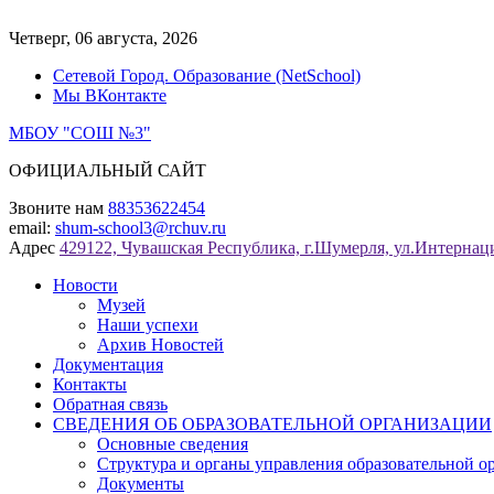
Перейти
к
Четверг, 06 августа, 2026
содержимому
Сетевой Город. Образование (NetSchool)
Мы ВКонтакте
МБОУ "СОШ №3"
ОФИЦИАЛЬНЫЙ САЙТ
Звоните нам
88353622454
email:
shum-school3@rchuv.ru
Адрес
429122, Чувашская Республика, г.Шумерля, ул.Интернаци
Новости
Музей
Наши успехи
Архив Новостей
Документация
Контакты
Обратная связь
СВЕДЕНИЯ ОБ ОБРАЗОВАТЕЛЬНОЙ ОРГАНИЗАЦИИ
Основные сведения
Структура и органы управления образовательной о
Документы