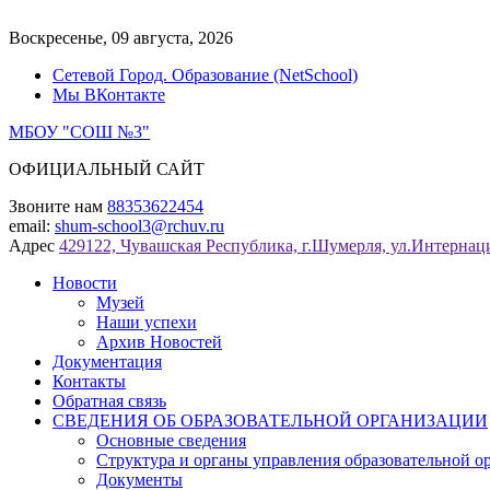
Перейти
к
Воскресенье, 09 августа, 2026
содержимому
Сетевой Город. Образование (NetSchool)
Мы ВКонтакте
МБОУ "СОШ №3"
ОФИЦИАЛЬНЫЙ САЙТ
Звоните нам
88353622454
email:
shum-school3@rchuv.ru
Адрес
429122, Чувашская Республика, г.Шумерля, ул.Интернаци
Новости
Музей
Наши успехи
Архив Новостей
Документация
Контакты
Обратная связь
СВЕДЕНИЯ ОБ ОБРАЗОВАТЕЛЬНОЙ ОРГАНИЗАЦИИ
Основные сведения
Структура и органы управления образовательной о
Документы