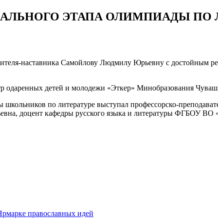
НАЛЬНОГО ЭТАПА ОЛИМПИАДЫ ПО 
чителя-наставника Самойлову Людмилу Юрьевну с достойным ре
тр одаренных детей и молодежи «Эткер» Минобразования Чуваш
НОГО
 школьников по литературе выступал профессорско-преподават
Ы
евна, доцент кафедры русского языка и литературы ФГБОУ ВО «
Ярмарке православных идей