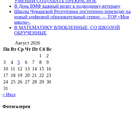
УМЕНИИ СОЗДАВАТЬ ПРЕКРАСНОЕ
В День ВМФ важный визит к подводнику-ветерану
Школы Чувашской Республики постепенно переходят на
новый цифровой образовательный сервис — ТОР «Моя
школа».
В МАТЕМАТИКУ ВЛЮБЛЕННЫЕ, СО ШКОЛОЙ
ОБРУЧЕННЫЕ
Август 2026
Пн
Вт
Ср
Чт
Пт
Сб
Вс
1
2
3
4
5
6
7
8
9
10
11
12
13
14
15
16
17
18
19
20
21
22
23
24
25
26
27
28
29
30
31
« Июл
Фотогалерея