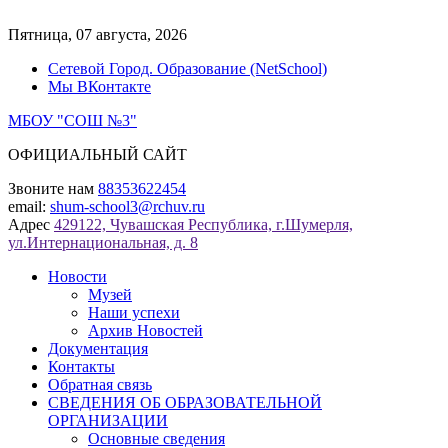
Перейти
к
Пятница, 07 августа, 2026
содержимому
Сетевой Город. Образование (NetSchool)
Мы ВКонтакте
МБОУ "СОШ №3"
ОФИЦИАЛЬНЫЙ САЙТ
Звоните нам
88353622454
email:
shum-school3@rchuv.ru
Адрес
429122, Чувашская Республика, г.Шумерля,
ул.Интернациональная, д. 8
Новости
Музей
Наши успехи
Архив Новостей
Документация
Контакты
Обратная связь
СВЕДЕНИЯ ОБ ОБРАЗОВАТЕЛЬНОЙ
ОРГАНИЗАЦИИ
Основные сведения