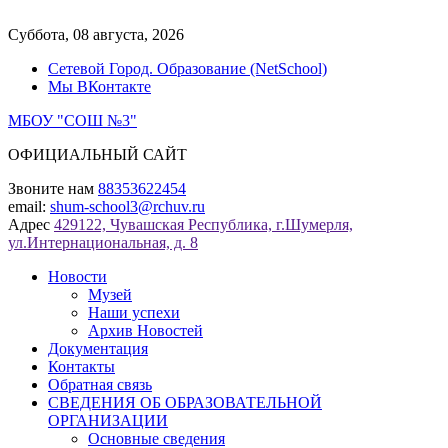
Перейти
к
Суббота, 08 августа, 2026
содержимому
Сетевой Город. Образование (NetSchool)
Мы ВКонтакте
МБОУ "СОШ №3"
ОФИЦИАЛЬНЫЙ САЙТ
Звоните нам
88353622454
email:
shum-school3@rchuv.ru
Адрес
429122, Чувашская Республика, г.Шумерля,
ул.Интернациональная, д. 8
Новости
Музей
Наши успехи
Архив Новостей
Документация
Контакты
Обратная связь
СВЕДЕНИЯ ОБ ОБРАЗОВАТЕЛЬНОЙ
ОРГАНИЗАЦИИ
Основные сведения