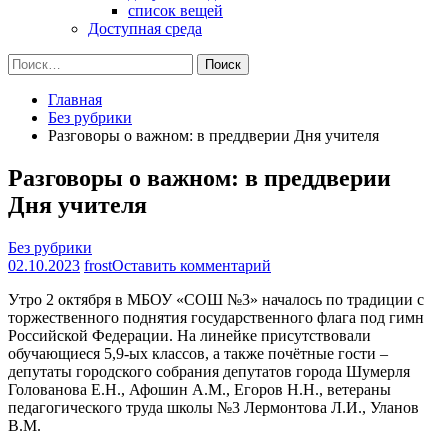
список вещей
Доступная среда
Найти:
Главная
Без рубрики
Разговоры о важном: в преддверии Дня учителя
Разговоры о важном: в преддверии
Дня учителя
Без рубрики
на
02.10.2023
frost
Оставить комментарий
Разговоры
Утро 2 октября в МБОУ «СОШ №3» началось по традиции с
о
торжественного поднятия государственного флага под гимн
важном:
Российской Федерации. На линейке присутствовали
в
обучающиеся 5,9-ых классов, а также почётные гости –
преддверии
депутаты городского собрания депутатов города Шумерля
Дня
Голованова Е.Н., Афошин А.М., Егоров Н.Н., ветераны
учителя
педагогического труда школы №3 Лермонтова Л.И., Уланов
В.М.