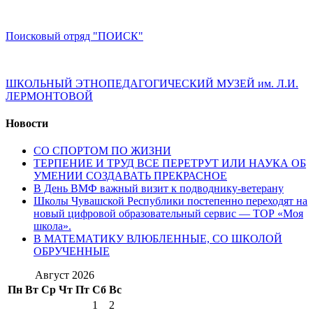
Поисковый отряд "ПОИСК"
ШКОЛЬНЫЙ ЭТНОПЕДАГОГИЧЕСКИЙ МУЗЕЙ им. Л.И.
ЛЕРМОНТОВОЙ
Новости
СО СПОРТОМ ПО ЖИЗНИ
ТЕРПЕНИЕ И ТРУД ВСЕ ПЕРЕТРУТ ИЛИ НАУКА ОБ
УМЕНИИ СОЗДАВАТЬ ПРЕКРАСНОЕ
В День ВМФ важный визит к подводнику-ветерану
Школы Чувашской Республики постепенно переходят на
новый цифровой образовательный сервис — ТОР «Моя
школа».
В МАТЕМАТИКУ ВЛЮБЛЕННЫЕ, СО ШКОЛОЙ
ОБРУЧЕННЫЕ
Август 2026
Пн
Вт
Ср
Чт
Пт
Сб
Вс
1
2