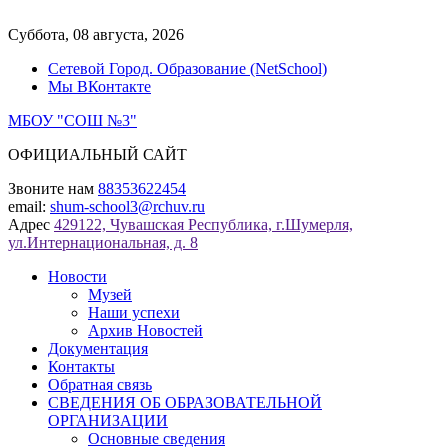
Перейти
к
Суббота, 08 августа, 2026
содержимому
Сетевой Город. Образование (NetSchool)
Мы ВКонтакте
МБОУ "СОШ №3"
ОФИЦИАЛЬНЫЙ САЙТ
Звоните нам
88353622454
email:
shum-school3@rchuv.ru
Адрес
429122, Чувашская Республика, г.Шумерля,
ул.Интернациональная, д. 8
Новости
Музей
Наши успехи
Архив Новостей
Документация
Контакты
Обратная связь
СВЕДЕНИЯ ОБ ОБРАЗОВАТЕЛЬНОЙ
ОРГАНИЗАЦИИ
Основные сведения