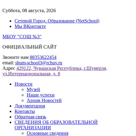
Перейти
к
Суббота, 08 августа, 2026
содержимому
Сетевой Город. Образование (NetSchool)
Мы ВКонтакте
МБОУ "СОШ №3"
ОФИЦИАЛЬНЫЙ САЙТ
Звоните нам
88353622454
email:
shum-school3@rchuv.ru
Адрес
429122, Чувашская Республика, г.Шумерля,
ул.Интернациональная, д. 8
Новости
Музей
Наши успехи
Архив Новостей
Документация
Контакты
Обратная связь
СВЕДЕНИЯ ОБ ОБРАЗОВАТЕЛЬНОЙ
ОРГАНИЗАЦИИ
Основные сведения