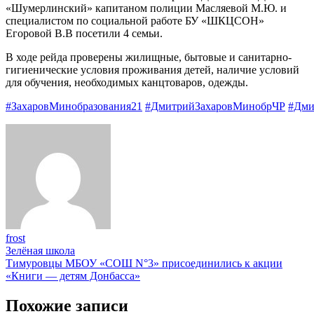
«Шумерлинский» капитаном полиции Масляевой М.Ю. и
специалистом по социальной работе БУ «ШКЦСОН»
Егоровой В.В посетили 4 семьи.
В ходе рейда проверены жилищные, бытовые и санитарно-
гигиенические условия проживания детей, наличие условий
для обучения, необходимых канцтоваров, одежды.
#ЗахаровМинобразования21
#ДмитрийЗахаровМинобрЧР
#Дми
frost
Навигация
Зелёная школа
Тимуровцы МБОУ «СОШ N°3» присоединились к акции
по
«Книги — детям Донбасса»
записям
Похожие записи