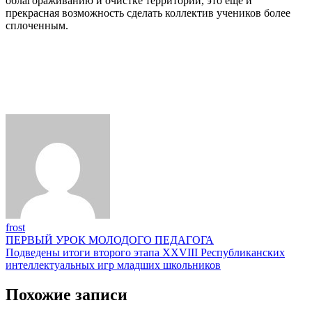
облагораживанию и очистке территории, это еще и
прекрасная возможность сделать коллектив учеников более
сплоченным.
frost
Навигация
ПЕРВЫЙ УРОК МОЛОДОГО ПЕДАГОГА
Подведены итоги второго этапа XXVIII Республиканских
по
интеллектуальных игр младших школьников
записям
Похожие записи