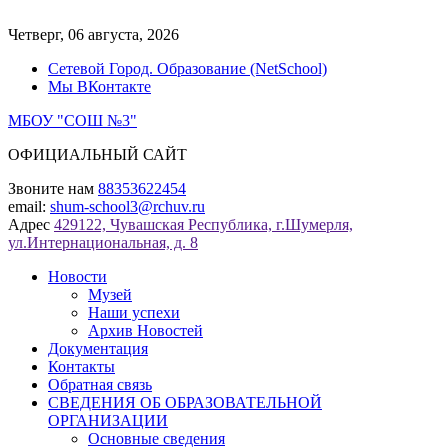
Перейти
к
Четверг, 06 августа, 2026
содержимому
Сетевой Город. Образование (NetSchool)
Мы ВКонтакте
МБОУ "СОШ №3"
ОФИЦИАЛЬНЫЙ САЙТ
Звоните нам
88353622454
email:
shum-school3@rchuv.ru
Адрес
429122, Чувашская Республика, г.Шумерля,
ул.Интернациональная, д. 8
Новости
Музей
Наши успехи
Архив Новостей
Документация
Контакты
Обратная связь
СВЕДЕНИЯ ОБ ОБРАЗОВАТЕЛЬНОЙ
ОРГАНИЗАЦИИ
Основные сведения