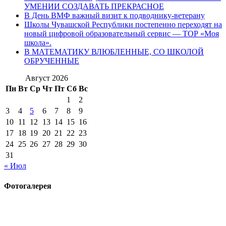
УМЕНИИ СОЗДАВАТЬ ПРЕКРАСНОЕ
В День ВМФ важный визит к подводнику-ветерану
Школы Чувашской Республики постепенно переходят на
новый цифровой образовательный сервис — ТОР «Моя
школа».
В МАТЕМАТИКУ ВЛЮБЛЕННЫЕ, СО ШКОЛОЙ
ОБРУЧЕННЫЕ
Август 2026
Пн
Вт
Ср
Чт
Пт
Сб
Вс
1
2
3
4
5
6
7
8
9
10
11
12
13
14
15
16
17
18
19
20
21
22
23
24
25
26
27
28
29
30
31
« Июл
Фотогалерея