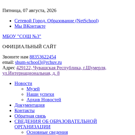
Перейти
к
Пятница, 07 августа, 2026
содержимому
Сетевой Город. Образование (NetSchool)
Мы ВКонтакте
МБОУ "СОШ №3"
ОФИЦИАЛЬНЫЙ САЙТ
Звоните нам
88353622454
email:
shum-school3@rchuv.ru
Адрес
429122, Чувашская Республика, г.Шумерля,
ул.Интернациональная, д. 8
Новости
Музей
Наши успехи
Архив Новостей
Документация
Контакты
Обратная связь
СВЕДЕНИЯ ОБ ОБРАЗОВАТЕЛЬНОЙ
ОРГАНИЗАЦИИ
Основные сведения