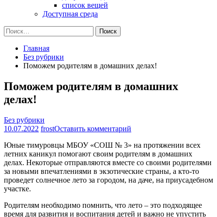
список вещей
Доступная среда
Найти:
Главная
Без рубрики
Поможем родителям в домашних делах!
Поможем родителям в домашних
делах!
Без рубрики
на
10.07.2022
frost
Оставить комментарий
Поможем
Юные тимуровцы МБОУ «СОШ № 3» на протяжении всех
родителям
летних каникул помогают своим родителям в домашних
в
делах. Некоторые отправляются вместе со своими родителями
домашних
за новыми впечатлениями в экзотические страны, а кто-то
делах!
проведет солнечное лето за городом, на даче, на приусадебном
участке.
Родителям необходимо помнить, что лето – это подходящее
время для развития и воспитания детей и важно не упустить