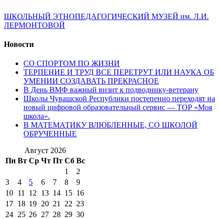
ШКОЛЬНЫЙ ЭТНОПЕДАГОГИЧЕСКИЙ МУЗЕЙ им. Л.И.
ЛЕРМОНТОВОЙ
Новости
СО СПОРТОМ ПО ЖИЗНИ
ТЕРПЕНИЕ И ТРУД ВСЕ ПЕРЕТРУТ ИЛИ НАУКА ОБ
УМЕНИИ СОЗДАВАТЬ ПРЕКРАСНОЕ
В День ВМФ важный визит к подводнику-ветерану
Школы Чувашской Республики постепенно переходят на
новый цифровой образовательный сервис — ТОР «Моя
школа».
В МАТЕМАТИКУ ВЛЮБЛЕННЫЕ, СО ШКОЛОЙ
ОБРУЧЕННЫЕ
Август 2026
Пн
Вт
Ср
Чт
Пт
Сб
Вс
1
2
3
4
5
6
7
8
9
10
11
12
13
14
15
16
17
18
19
20
21
22
23
24
25
26
27
28
29
30