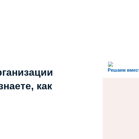
рганизации
Решаем вмес
наете, как