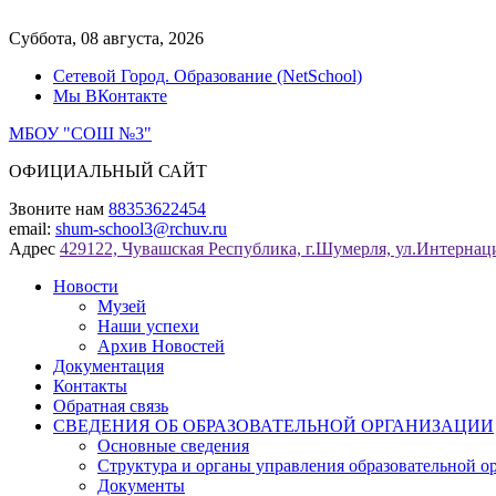
Перейти
к
Суббота, 08 августа, 2026
содержимому
Сетевой Город. Образование (NetSchool)
Мы ВКонтакте
МБОУ "СОШ №3"
ОФИЦИАЛЬНЫЙ САЙТ
Звоните нам
88353622454
email:
shum-school3@rchuv.ru
Адрес
429122, Чувашская Республика, г.Шумерля, ул.Интернаци
Новости
Музей
Наши успехи
Архив Новостей
Документация
Контакты
Обратная связь
СВЕДЕНИЯ ОБ ОБРАЗОВАТЕЛЬНОЙ ОРГАНИЗАЦИИ
Основные сведения
Структура и органы управления образовательной о
Документы