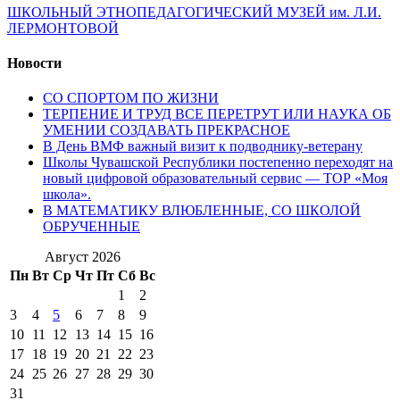
ШКОЛЬНЫЙ ЭТНОПЕДАГОГИЧЕСКИЙ МУЗЕЙ им. Л.И.
ЛЕРМОНТОВОЙ
Новости
СО СПОРТОМ ПО ЖИЗНИ
ТЕРПЕНИЕ И ТРУД ВСЕ ПЕРЕТРУТ ИЛИ НАУКА ОБ
УМЕНИИ СОЗДАВАТЬ ПРЕКРАСНОЕ
В День ВМФ важный визит к подводнику-ветерану
Школы Чувашской Республики постепенно переходят на
новый цифровой образовательный сервис — ТОР «Моя
школа».
В МАТЕМАТИКУ ВЛЮБЛЕННЫЕ, СО ШКОЛОЙ
ОБРУЧЕННЫЕ
Август 2026
Пн
Вт
Ср
Чт
Пт
Сб
Вс
1
2
3
4
5
6
7
8
9
10
11
12
13
14
15
16
17
18
19
20
21
22
23
24
25
26
27
28
29
30
31