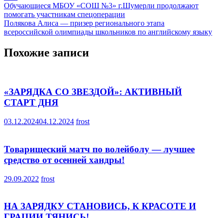
Навигация
Обучающиеся МБОУ «СОШ №3» г.Шумерли продолжают
помогать участникам спецоперации
по
Полякова Алиса — призер регионального этапа
записям
всероссийской олимпиады школьников по английскому языку
Похожие записи
«ЗАРЯДКА СО ЗВЕЗДОЙ»: АКТИВНЫЙ
СТАРТ ДНЯ
03.12.2024
04.12.2024
frost
Товарищеский матч по волейболу — лучшее
средство от осенней хандры!
29.09.2022
frost
НА ЗАРЯДКУ СТАНОВИСЬ, К КРАСОТЕ И
ГРАЦИИ ТЯНИСЬ!