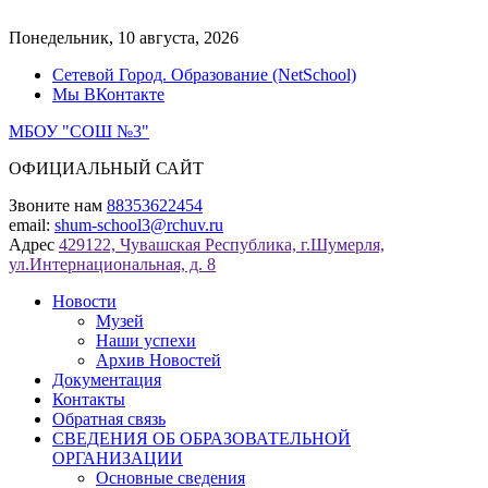
Перейти
к
Понедельник, 10 августа, 2026
содержимому
Сетевой Город. Образование (NetSchool)
Мы ВКонтакте
МБОУ "СОШ №3"
ОФИЦИАЛЬНЫЙ САЙТ
Звоните нам
88353622454
email:
shum-school3@rchuv.ru
Адрес
429122, Чувашская Республика, г.Шумерля,
ул.Интернациональная, д. 8
Новости
Музей
Наши успехи
Архив Новостей
Документация
Контакты
Обратная связь
СВЕДЕНИЯ ОБ ОБРАЗОВАТЕЛЬНОЙ
ОРГАНИЗАЦИИ
Основные сведения