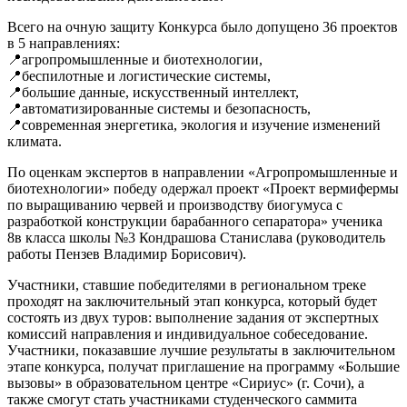
ТЕХНОЛОГИЧЕСКИХ
Всего на очную защиту Конкурса было допущено 36 проектов
ПРОЕКТОВ
в 5 направлениях:
«БОЛЬШИЕ
📍агропромышленные и биотехнологии,
ВЫЗОВЫ»
📍беспилотные и логистические системы,
📍большие данные, искусственный интеллект,
📍автоматизированные системы и безопасность,
📍современная энергетика, экология и изучение изменений
климата.
По оценкам экспертов в направлении «Агропромышленные и
биотехнологии» победу одержал проект «Проект вермифермы
по выращиванию червей и производству биогумуса с
разработкой конструкции барабанного сепаратора» ученика
8в класса школы №3 Кондрашова Станислава (руководитель
работы Пензев Владимир Борисович).
Участники, ставшие победителями в региональном треке
проходят на заключительный этап конкурса, который будет
состоять из двух туров: выполнение задания от экспертных
комиссий направления и индивидуальное собеседование.
Участники, показавшие лучшие результаты в заключительном
этапе конкурса, получат приглашение на программу «Большие
вызовы» в образовательном центре «Сириус» (г. Сочи), а
также смогут стать участниками студенческого саммита