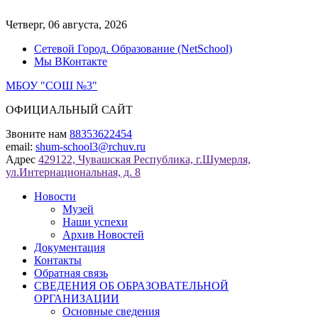
Перейти
к
Четверг, 06 августа, 2026
содержимому
Сетевой Город. Образование (NetSchool)
Мы ВКонтакте
МБОУ "СОШ №3"
ОФИЦИАЛЬНЫЙ САЙТ
Звоните нам
88353622454
email:
shum-school3@rchuv.ru
Адрес
429122, Чувашская Республика, г.Шумерля,
ул.Интернациональная, д. 8
Новости
Музей
Наши успехи
Архив Новостей
Документация
Контакты
Обратная связь
СВЕДЕНИЯ ОБ ОБРАЗОВАТЕЛЬНОЙ
ОРГАНИЗАЦИИ
Основные сведения