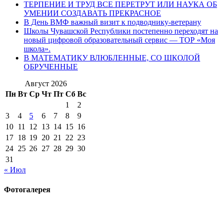
ТЕРПЕНИЕ И ТРУД ВСЕ ПЕРЕТРУТ ИЛИ НАУКА ОБ
УМЕНИИ СОЗДАВАТЬ ПРЕКРАСНОЕ
В День ВМФ важный визит к подводнику-ветерану
Школы Чувашской Республики постепенно переходят на
новый цифровой образовательный сервис — ТОР «Моя
школа».
В МАТЕМАТИКУ ВЛЮБЛЕННЫЕ, СО ШКОЛОЙ
ОБРУЧЕННЫЕ
Август 2026
Пн
Вт
Ср
Чт
Пт
Сб
Вс
1
2
3
4
5
6
7
8
9
10
11
12
13
14
15
16
17
18
19
20
21
22
23
24
25
26
27
28
29
30
31
« Июл
Фотогалерея