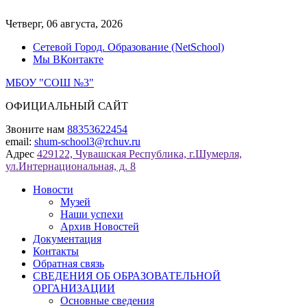
Перейти
к
Четверг, 06 августа, 2026
содержимому
Сетевой Город. Образование (NetSchool)
Мы ВКонтакте
МБОУ "СОШ №3"
ОФИЦИАЛЬНЫЙ САЙТ
Звоните нам
88353622454
email:
shum-school3@rchuv.ru
Адрес
429122, Чувашская Республика, г.Шумерля,
ул.Интернациональная, д. 8
Новости
Музей
Наши успехи
Архив Новостей
Документация
Контакты
Обратная связь
СВЕДЕНИЯ ОБ ОБРАЗОВАТЕЛЬНОЙ
ОРГАНИЗАЦИИ
Основные сведения