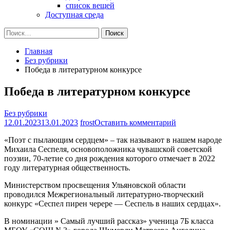
список вещей
Доступная среда
Найти:
Главная
Без рубрики
Победа в литературном конкурсе
Победа в литературном конкурсе
Без рубрики
на
12.01.2023
13.01.2023
frost
Оставить комментарий
Победа
«Поэт с пылающим сердцем» – так называют в нашем народе
в
Михаила Сеспеля, основоположника чувашской советской
литературном
поэзии, 70-летие со дня рождения которого отмечает в 2022
конкурсе
году литературная общественность.
Министерством просвещения Ульяновской области
проводился Межрегиональный литературно-творческий
конкурс «Сеспел пирен черере — Сеспель в наших сердцах».
В номинации » Самый лучший рассказ» ученица 7Б класса