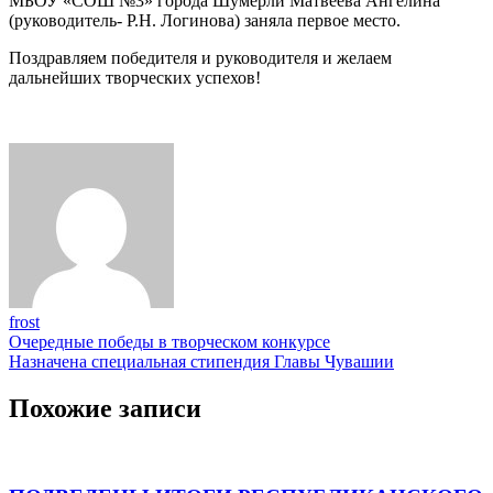
МБОУ «СОШ №3» города Шумерли Матвеева Ангелина
(руководитель- Р.Н. Логинова) заняла первое место.
Поздравляем победителя и руководителя и желаем
дальнейших творческих успехов!
frost
Навигация
Очередные победы в творческом конкурсе
Назначена специальная стипендия Главы Чувашии
по
записям
Похожие записи