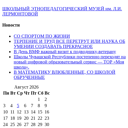
ШКОЛЬНЫЙ ЭТНОПЕДАГОГИЧЕСКИЙ МУЗЕЙ им. Л.И.
ЛЕРМОНТОВОЙ
Новости
СО СПОРТОМ ПО ЖИЗНИ
ТЕРПЕНИЕ И ТРУД ВСЕ ПЕРЕТРУТ ИЛИ НАУКА ОБ
УМЕНИИ СОЗДАВАТЬ ПРЕКРАСНОЕ
В День ВМФ важный визит к подводнику-ветерану
Школы Чувашской Республики постепенно переходят на
новый цифровой образовательный сервис — ТОР «Моя
школа».
В МАТЕМАТИКУ ВЛЮБЛЕННЫЕ, СО ШКОЛОЙ
ОБРУЧЕННЫЕ
Август 2026
Пн
Вт
Ср
Чт
Пт
Сб
Вс
1
2
3
4
5
6
7
8
9
10
11
12
13
14
15
16
17
18
19
20
21
22
23
24
25
26
27
28
29
30