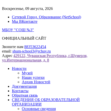
Перейти
к
Воскресенье, 09 августа, 2026
содержимому
Сетевой Город. Образование (NetSchool)
Мы ВКонтакте
МБОУ "СОШ №3"
ОФИЦИАЛЬНЫЙ САЙТ
Звоните нам
88353622454
email:
shum-school3@rchuv.ru
Адрес
429122, Чувашская Республика, г.Шумерля,
ул.Интернациональная, д. 8
Новости
Музей
Наши успехи
Архив Новостей
Документация
Контакты
Обратная связь
СВЕДЕНИЯ ОБ ОБРАЗОВАТЕЛЬНОЙ
ОРГАНИЗАЦИИ
Основные сведения