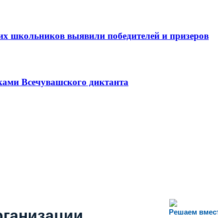
х школьников выявили победителей и призеров
иками Всечувашского диктанта
рганизации
Решаем вмес