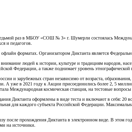
 седьмой раз в МБОУ «СОШ № 3» г. Шумерли состоялась Междун
ся и педагогов.
 офлайн форматах. Организатором Диктанта является Федерально
нимание людей к истории, культуре и традициям народов, насе
йской Федерации, а также поднимает уровень этнографической 
сии и зарубежных стран независимо от возраста, образования,
ии. А уже в 2021 году к Акции присоединились более 2, 5 милли
стала Международная космическая станция, на тестовые вопросы
дания Диктанта оформлены в виде теста и включают в себя: 20 в
альная для каждого субъекта Российской Федерации. Максимальна
азу после прохождения Диктанта в электронном виде. В этом год
ми на источники.