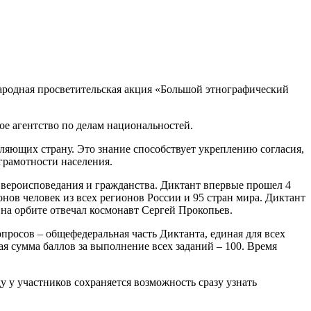
ародная просветительская акция «Большой этнографический
е агентство по делам национальностей.
ляющих страну. Это знание способствует укреплению согласия,
грамотности населения.
 вероисповедания и гражданства. Диктант впервые прошел 4
онов человек из всех регионов России и 95 стран мира. Диктант
 на орбите отвечал космонавт Сергей Прокопьев.
опросов – общефедеральная часть Диктанта, единая для всех
я сумма баллов за выполнение всех заданий – 100. Время
у у участников сохраняется возможность сразу узнать