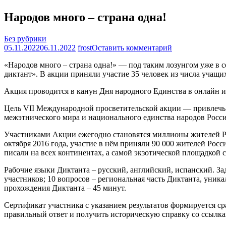
Народов много – страна одна!
Без рубрики
на
05.11.2022
06.11.2022
frost
Оставить комментарий
Народов
«Народов много – страна одна!» — под таким лозунгом уже в
много
диктант». В акции приняли участие 35 человек из числа учащих
–
страна
Акция проводится в канун Дня народного Единства в онлайн и
одна!
Цель VII Международной просветительской акции — привлечь в
межэтнического мира и национального единства народов Росси
Участниками Акции ежегодно становятся миллионы жителей Рос
октября 2016 года, участие в нём приняли 90 000 жителей Росс
писали на всех континентах, а самой экзотической площадкой 
Рабочие языки Диктанта – русский, английский, испанский. За
участников; 10 вопросов – региональная часть Диктанта, уник
прохождения Диктанта – 45 минут.
Сертификат участника с указанием результатов формируется ср
правильный ответ и получить историческую справку со ссылка