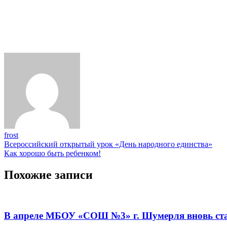
frost
Навигация
Всероссийский открытый урок «День народного единства»
Как хорошо быть ребенком!
по
записям
Похожие записи
В апреле МБОУ «СОШ №3» г. Шумерля вновь стан