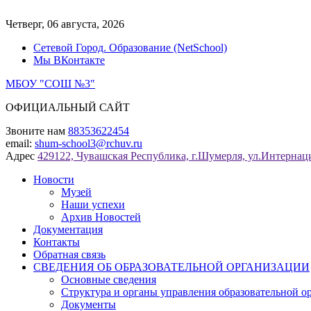
Перейти
к
Четверг, 06 августа, 2026
содержимому
Сетевой Город. Образование (NetSchool)
Мы ВКонтакте
МБОУ "СОШ №3"
ОФИЦИАЛЬНЫЙ САЙТ
Звоните нам
88353622454
email:
shum-school3@rchuv.ru
Адрес
429122, Чувашская Республика, г.Шумерля, ул.Интернаци
Новости
Музей
Наши успехи
Архив Новостей
Документация
Контакты
Обратная связь
СВЕДЕНИЯ ОБ ОБРАЗОВАТЕЛЬНОЙ ОРГАНИЗАЦИИ
Основные сведения
Структура и органы управления образовательной о
Документы