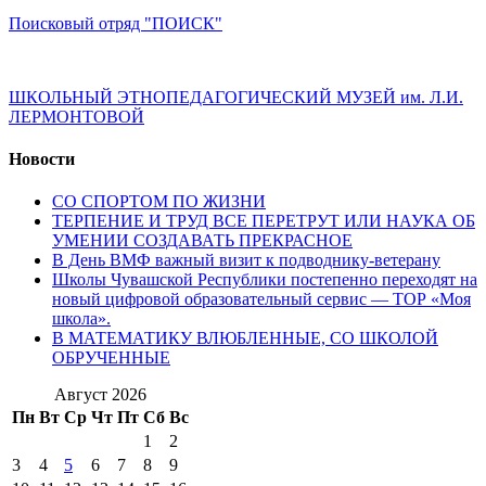
Поисковый отряд "ПОИСК"
ШКОЛЬНЫЙ ЭТНОПЕДАГОГИЧЕСКИЙ МУЗЕЙ им. Л.И.
ЛЕРМОНТОВОЙ
Новости
СО СПОРТОМ ПО ЖИЗНИ
ТЕРПЕНИЕ И ТРУД ВСЕ ПЕРЕТРУТ ИЛИ НАУКА ОБ
УМЕНИИ СОЗДАВАТЬ ПРЕКРАСНОЕ
В День ВМФ важный визит к подводнику-ветерану
Школы Чувашской Республики постепенно переходят на
новый цифровой образовательный сервис — ТОР «Моя
школа».
В МАТЕМАТИКУ ВЛЮБЛЕННЫЕ, СО ШКОЛОЙ
ОБРУЧЕННЫЕ
Август 2026
Пн
Вт
Ср
Чт
Пт
Сб
Вс
1
2
3
4
5
6
7
8
9