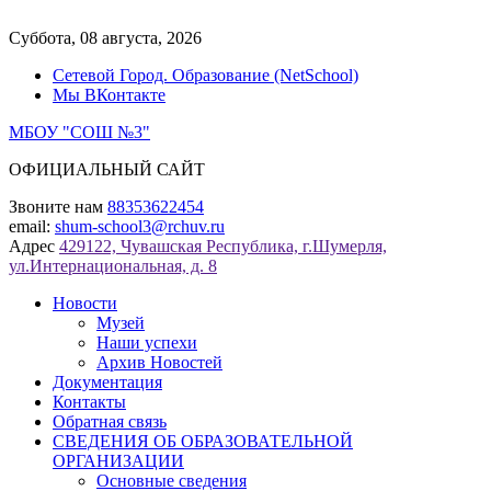
Перейти
к
Суббота, 08 августа, 2026
содержимому
Сетевой Город. Образование (NetSchool)
Мы ВКонтакте
МБОУ "СОШ №3"
ОФИЦИАЛЬНЫЙ САЙТ
Звоните нам
88353622454
email:
shum-school3@rchuv.ru
Адрес
429122, Чувашская Республика, г.Шумерля,
ул.Интернациональная, д. 8
Новости
Музей
Наши успехи
Архив Новостей
Документация
Контакты
Обратная связь
СВЕДЕНИЯ ОБ ОБРАЗОВАТЕЛЬНОЙ
ОРГАНИЗАЦИИ
Основные сведения