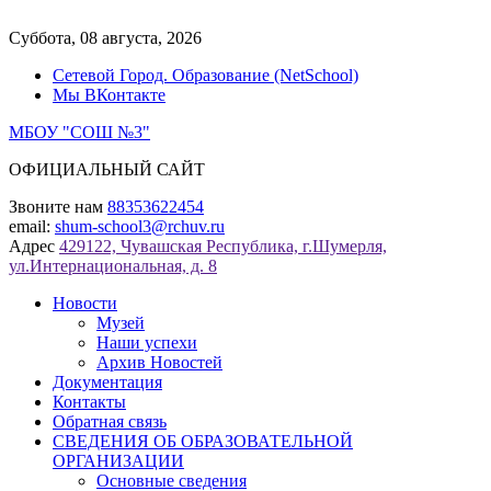
Перейти
к
Суббота, 08 августа, 2026
содержимому
Сетевой Город. Образование (NetSchool)
Мы ВКонтакте
МБОУ "СОШ №3"
ОФИЦИАЛЬНЫЙ САЙТ
Звоните нам
88353622454
email:
shum-school3@rchuv.ru
Адрес
429122, Чувашская Республика, г.Шумерля,
ул.Интернациональная, д. 8
Новости
Музей
Наши успехи
Архив Новостей
Документация
Контакты
Обратная связь
СВЕДЕНИЯ ОБ ОБРАЗОВАТЕЛЬНОЙ
ОРГАНИЗАЦИИ
Основные сведения