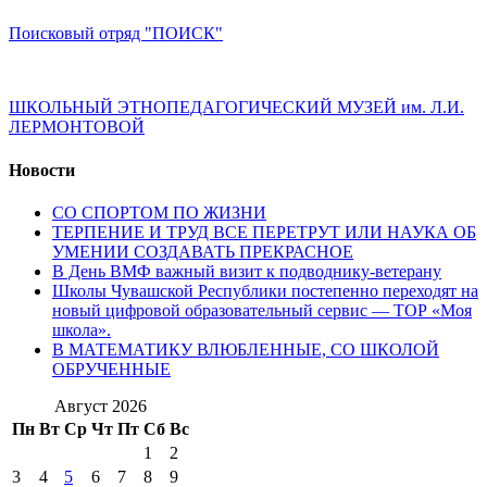
Поисковый отряд "ПОИСК"
ШКОЛЬНЫЙ ЭТНОПЕДАГОГИЧЕСКИЙ МУЗЕЙ им. Л.И.
ЛЕРМОНТОВОЙ
Новости
СО СПОРТОМ ПО ЖИЗНИ
ТЕРПЕНИЕ И ТРУД ВСЕ ПЕРЕТРУТ ИЛИ НАУКА ОБ
УМЕНИИ СОЗДАВАТЬ ПРЕКРАСНОЕ
В День ВМФ важный визит к подводнику-ветерану
Школы Чувашской Республики постепенно переходят на
новый цифровой образовательный сервис — ТОР «Моя
школа».
В МАТЕМАТИКУ ВЛЮБЛЕННЫЕ, СО ШКОЛОЙ
ОБРУЧЕННЫЕ
Август 2026
Пн
Вт
Ср
Чт
Пт
Сб
Вс
1
2
3
4
5
6
7
8
9