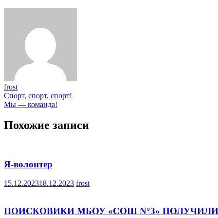
frost
Навигация
Спорт, спорт, спорт!
Мы — команда!
по
записям
Похожие записи
Я-волонтер
15.12.2023
18.12.2023
frost
ПОИСКОВИКИ МБОУ «СОШ N°3» ПОЛУЧИЛ