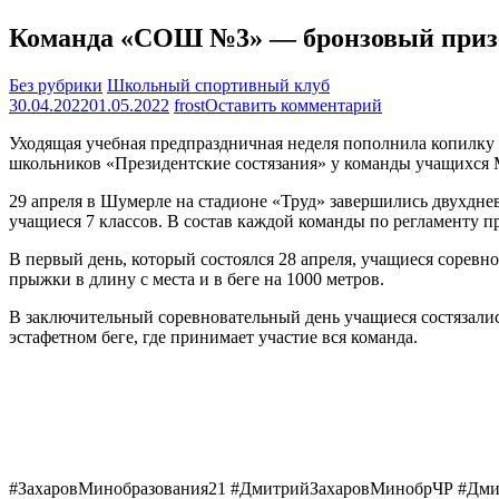
Команда «СОШ №3» — бронзовый призе
Без рубрики
Школьный спортивный клуб
на
30.04.2022
01.05.2022
frost
Оставить комментарий
Команда
Уходящая учебная предпраздничная неделя пополнила копилку
«СОШ
школьников «Президентские состязания» у команды учащихс
№3»
—
29 апреля в Шумерле на стадионе «Труд» завершились двухдне
бронзовый
учащиеся 7 классов. В состав каждой команды по регламенту п
призер
муниципально
В первый день, который состоялся 28 апреля, учащиеся соревно
этапа
прыжки в длину с места и в беге на 1000 метров.
«Президентски
состязаний»
В заключительный соревновательный день учащиеся состязались
эстафетном беге, где принимает участие вся команда.
#ЗахаровМинобразования21 #ДмитрийЗахаровМинобрЧР #Дми