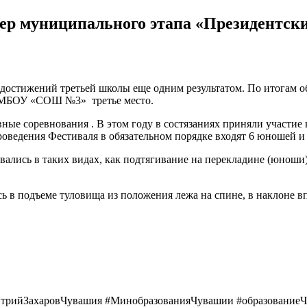
р муниципального этапа «Президентски
 достижений третьей школы еще одним результатом. По итогам 
я МБОУ «СОШ №3» третье место.
вные соревнования . В этом году в состязаниях приняли участи
роведения Фестиваля в обязательном порядке входят 6 юношей и 
го
вались в таких видах, как подтягивание на перекладине (юноши),
х
 в подъеме туловища из положения лежа на спине, в наклоне впе
трийЗахаровЧувашия #МинобразованияЧувашии #образование