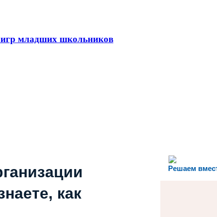
 игр младших школьников
рганизации
Решаем вмес
наете, как