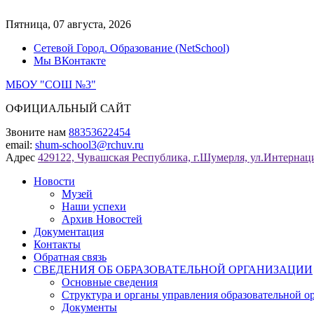
Перейти
к
Пятница, 07 августа, 2026
содержимому
Сетевой Город. Образование (NetSchool)
Мы ВКонтакте
МБОУ "СОШ №3"
ОФИЦИАЛЬНЫЙ САЙТ
Звоните нам
88353622454
email:
shum-school3@rchuv.ru
Адрес
429122, Чувашская Республика, г.Шумерля, ул.Интернаци
Новости
Музей
Наши успехи
Архив Новостей
Документация
Контакты
Обратная связь
СВЕДЕНИЯ ОБ ОБРАЗОВАТЕЛЬНОЙ ОРГАНИЗАЦИИ
Основные сведения
Структура и органы управления образовательной о
Документы