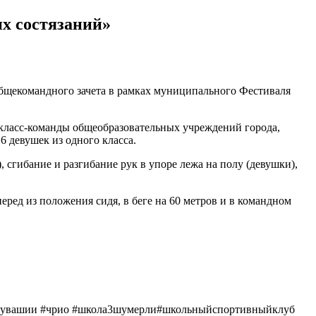
х состязаний»
общекомандного зачета в рамках муниципального Фестиваля
е класс-команды общеобразовательных учреждений города,
6 девушек из одного класса.
 сгибание и разгибание рук в упоре лежа на полу (девушки),
ред из положения сидя, в беге на 60 метров и в командном
Чувашии #чрио #школа3шумерли#школьныйспортивныйклуб