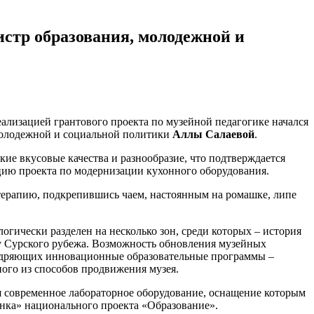
стр образования, молодежной и
ализацией грантового проекта по музейной педагогике начался
молодежной и социальной политики
Аллы Салаевой
.
ие вкусовые качества и разнообразие, что подтверждается
цию проекта по модернизации кухонного оборудования.
ерапию, подкрепившись чаем, настоянным на ромашке, липе
огически разделен на несколько зон, среди которых – история
у Сурского рубежа. Возможность обновления музейных
едряющих инновационные образовательные программы –
ого из способов продвижения музея.
я современное лабораторное оборудование, оснащение которым
енка» национального проекта «Образование».