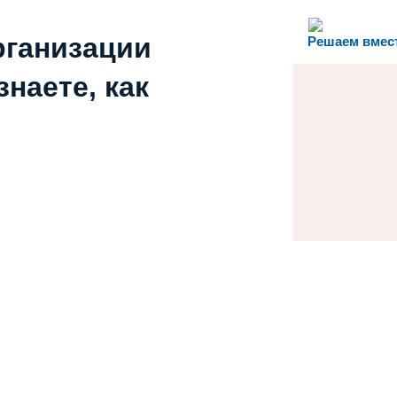
рганизации
Решаем вмес
наете, как