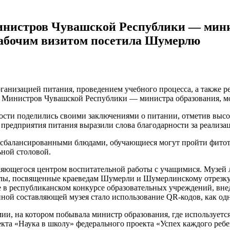
инистров Чувашской Республики — мини
рабочим визитом посетила Шумерлю
ганизацией питания, проведением учебного процесса, а также ре
а Министров Чувашской Республики — министра образования, 
сти поделились своими заключениями о питании, отметив высок
предприятия питания выразили слова благодарности за реализа
 сбалансированными блюдами, обучающиеся могут пройти фитот
ьной столовой.
ляющегося центром воспитательной работы с учащимися. Музей л
иалы, посвященные краеведам Шумерли и Шумерлинскому отрезк
в республиканском конкурсе образовательных учреждений, вн
ой составляющей музея стало использование QR-кодов, как одн
и, на котором побывала министр образования, где используетс
кта «Наука в школу» федерального проекта «Успех каждого реб