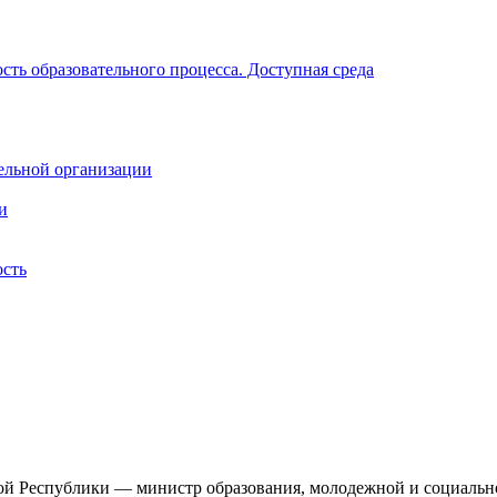
ть образовательного процесса. Доступная среда
ельной организации
и
ость
ой Республики — министр образования, молодежной и социально