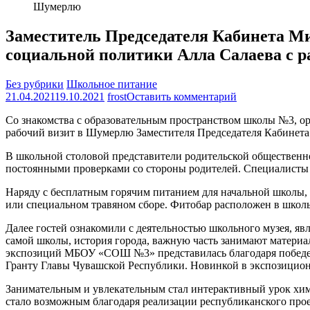
Шумерлю
Заместитель Председателя Кабинета М
социальной политики Алла Салаева с 
Без рубрики
Школьное питание
на
21.04.2021
19.10.2021
frost
Оставить комментарий
Заместитель
Со знакомства с образовательным пространством школы №3, ор
Председателя
рабочий визит в Шумерлю Заместителя Председателя Кабинет
Кабинета
Министров
В школьной столовой представители родительской общественно
Чувашской
постоянными проверками со стороны родителей. Специалисты 
Республики
—
Наряду с бесплатным горячим питанием для начальной школы,
министр
или специальном травяном сборе. Фитобар расположен в школ
образования,
молодежной
Далее гостей ознакомили с деятельностью школьного музея, яв
и
самой школы, история города, важную часть занимают матер
социальной
экспозиций МБОУ «СОШ №3» представилась благодаря победе 
политики
Гранту Главы Чувашской Республики. Новинкой в экспозиционн
Алла
Салаева
Занимательным и увлекательным стал интерактивный урок хими
с
стало возможным благодаря реализации республиканского прое
рабочим