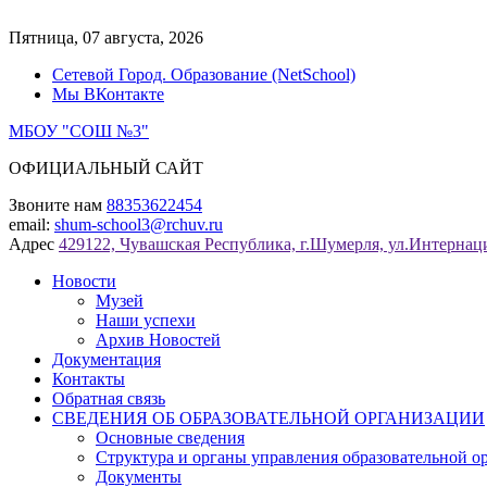
Перейти
к
Пятница, 07 августа, 2026
содержимому
Сетевой Город. Образование (NetSchool)
Мы ВКонтакте
МБОУ "СОШ №3"
ОФИЦИАЛЬНЫЙ САЙТ
Звоните нам
88353622454
email:
shum-school3@rchuv.ru
Адрес
429122, Чувашская Республика, г.Шумерля, ул.Интернаци
Новости
Музей
Наши успехи
Архив Новостей
Документация
Контакты
Обратная связь
СВЕДЕНИЯ ОБ ОБРАЗОВАТЕЛЬНОЙ ОРГАНИЗАЦИИ
Основные сведения
Структура и органы управления образовательной о
Документы