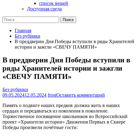
список вещей
Доступная среда
Найти:
Главная
Без рубрики
В преддверии Дня Победы вступили в ряды Хранителей
истории и зажгли «СВЕЧУ ПАМЯТИ»
В преддверии Дня Победы вступили в
ряды Хранителей истории и зажгли
«СВЕЧУ ПАМЯТИ»
Без рубрики
на
09.05.2024
12.05.2024
frost
Оставить комментарий
В
Память о подвиге наших предков должна жить в наших
преддверии
сердцах и передаваться из поколения в поколение.
Дня
Торжественное посвящение школьников во Всероссийский
Победы
проект «Хранители истории» Движения Первых в Сквере
вступили
Победы произвели почётные гости:
в
ряды