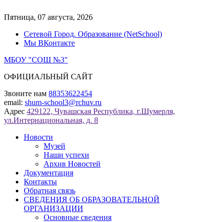
Перейти
к
Пятница, 07 августа, 2026
содержимому
Сетевой Город. Образование (NetSchool)
Мы ВКонтакте
МБОУ "СОШ №3"
ОФИЦИАЛЬНЫЙ САЙТ
Звоните нам
88353622454
email:
shum-school3@rchuv.ru
Адрес
429122, Чувашская Республика, г.Шумерля,
ул.Интернациональная, д. 8
Новости
Музей
Наши успехи
Архив Новостей
Документация
Контакты
Обратная связь
СВЕДЕНИЯ ОБ ОБРАЗОВАТЕЛЬНОЙ
ОРГАНИЗАЦИИ
Основные сведения