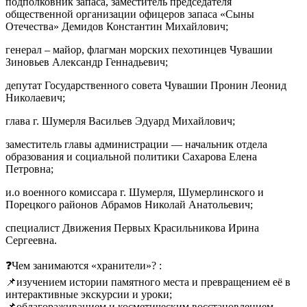
подполковник запаса, заместитель председателя
Хранителей
общественной организации офицеров запаса «Сыны
истории
Отечества» Демидов Константин Михайлович;
и
зажгли
генерал – майор, флагман мор
ских пехотинцев Чувашии
«СВЕЧУ
Зиновьев Александр Геннадьевич;
ПАМЯТИ»
депутат Государственного совета Чувашии Пронин Леонид
Николаевич;
глава г. Шумерля Васильев Эдуард Михайлович;
заместитель главы администрации — начальник отдела
образования и социальной политики Сахарова Елена
Петровна;
и.о военного комиссара г. Шумерля, Шумерлинского и
Порецкого районов Абрамов Николай Анатольевич;
специалист Движения Первых Красильникова Ирина
Сергеевна.
❓Чем занимаются «хранители»? :
📌изучением истории памятного места и превращением её в
интерактивные экскурсии и уроки;
📌облагораживанием и косметическим восстановлением