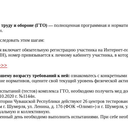
 труду и обороне (ГТО) —
полноценная программная и норматив
и.
следовать этим шагам:
 включает обязательную регистрацию участника на Интернет-п
, номер привязывается к личному кабинету участника, в котор
>>>
шему возрасту требований к ней:
ознакомьтесь с конкретными
е нормативов, оцените свой текущий уровень физической актив
пытаний (тестов) комплекса ГТО, необходимо получить мед допу
10.2020 г. №1144н.
тории Чувашской Республики действуют 26 центров тестирован
г. Шумерля, ул. Ленина, д. 17б (ФОК «Олимп») и г. Шумерля, ул
дуальную и коллективную.
ченный день необходимо выполнить испытаниями. При себе нео