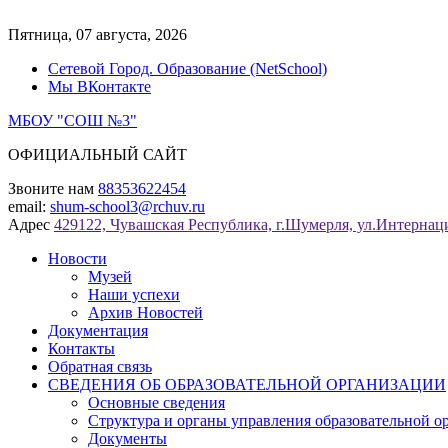
Перейти
к
Пятница, 07 августа, 2026
содержимому
Сетевой Город. Образование (NetSchool)
Мы ВКонтакте
МБОУ "СОШ №3"
ОФИЦИАЛЬНЫЙ САЙТ
Звоните нам
88353622454
email:
shum-school3@rchuv.ru
Адрес
429122, Чувашская Республика, г.Шумерля, ул.Интернаци
Новости
Музей
Наши успехи
Архив Новостей
Документация
Контакты
Обратная связь
СВЕДЕНИЯ ОБ ОБРАЗОВАТЕЛЬНОЙ ОРГАНИЗАЦИИ
Основные сведения
Структура и органы управления образовательной о
Документы