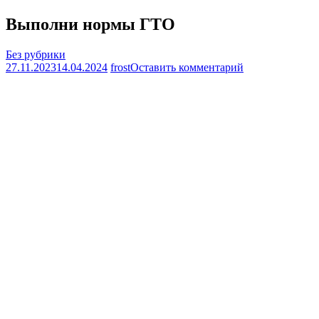
Выполни нормы ГТО
Без рубрики
на
27.11.2023
14.04.2024
frost
Оставить комментарий
Выполни
нормы
ГТО