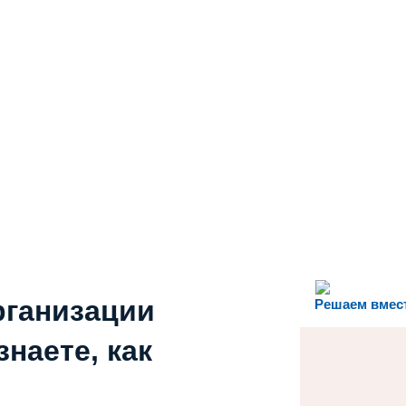
рганизации
Решаем вмес
наете, как