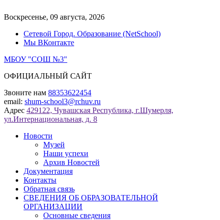
Перейти
к
Воскресенье, 09 августа, 2026
содержимому
Сетевой Город. Образование (NetSchool)
Мы ВКонтакте
МБОУ "СОШ №3"
ОФИЦИАЛЬНЫЙ САЙТ
Звоните нам
88353622454
email:
shum-school3@rchuv.ru
Адрес
429122, Чувашская Республика, г.Шумерля,
ул.Интернациональная, д. 8
Новости
Музей
Наши успехи
Архив Новостей
Документация
Контакты
Обратная связь
СВЕДЕНИЯ ОБ ОБРАЗОВАТЕЛЬНОЙ
ОРГАНИЗАЦИИ
Основные сведения