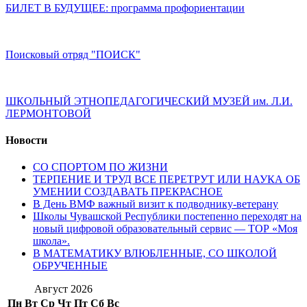
БИЛЕТ В БУДУЩЕЕ: программа профориентации
Поисковый отряд "ПОИСК"
ШКОЛЬНЫЙ ЭТНОПЕДАГОГИЧЕСКИЙ МУЗЕЙ им. Л.И.
ЛЕРМОНТОВОЙ
Новости
СО СПОРТОМ ПО ЖИЗНИ
ТЕРПЕНИЕ И ТРУД ВСЕ ПЕРЕТРУТ ИЛИ НАУКА ОБ
УМЕНИИ СОЗДАВАТЬ ПРЕКРАСНОЕ
В День ВМФ важный визит к подводнику-ветерану
Школы Чувашской Республики постепенно переходят на
новый цифровой образовательный сервис — ТОР «Моя
школа».
В МАТЕМАТИКУ ВЛЮБЛЕННЫЕ, СО ШКОЛОЙ
ОБРУЧЕННЫЕ
Август 2026
Пн
Вт
Ср
Чт
Пт
Сб
Вс