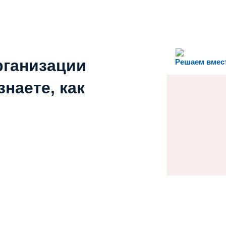
рганизации
Решаем вмес
наете, как