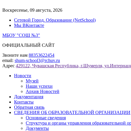
Перейти
к
Воскресенье, 09 августа, 2026
содержимому
Сетевой Город. Образование (NetSchool)
Мы ВКонтакте
МБОУ "СОШ №3"
ОФИЦИАЛЬНЫЙ САЙТ
Звоните нам
88353622454
email:
shum-school3@rchuv.ru
Адрес
429122, Чувашская Республика, г.Шумерля, ул.Интернаци
Новости
Музей
Наши успехи
Архив Новостей
Документация
Контакты
Обратная связь
СВЕДЕНИЯ ОБ ОБРАЗОВАТЕЛЬНОЙ ОРГАНИЗАЦИИ
Основные сведения
Структура и органы управления образовательной о
Документы