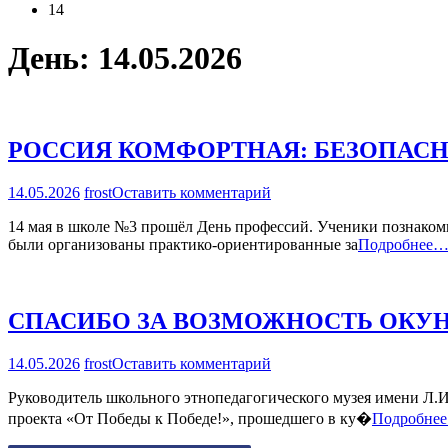
14
День:
14.05.2026
РОССИЯ КОМФОРТНАЯ: БЕЗОПАСН
на
14.05.2026
frost
Оставить комментарий
РОССИЯ
14 мая в школе №3 прошёл День профессий. Ученики познакоми
КОМФОРТНАЯ:
были организованы практико-ориентированные за
Подробнее
БЕЗОПАСНАЯ
СРЕДА
СПАСИБО ЗА ВОЗМОЖНОСТЬ ОКУН
на
14.05.2026
frost
Оставить комментарий
СПАСИБО
Руководитель школьного этнопедагогического музея имени Л.
ЗА
ВОЗМОЖНОСТЬ
проекта «От Победы к Победе!», прошедшего в ку�
Подробне
ОКУНУТЬСЯ